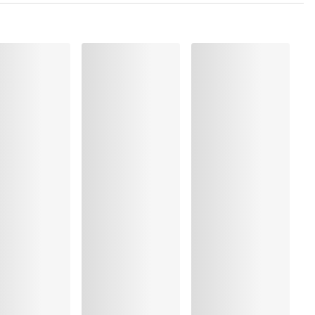
 Elastaan:23%