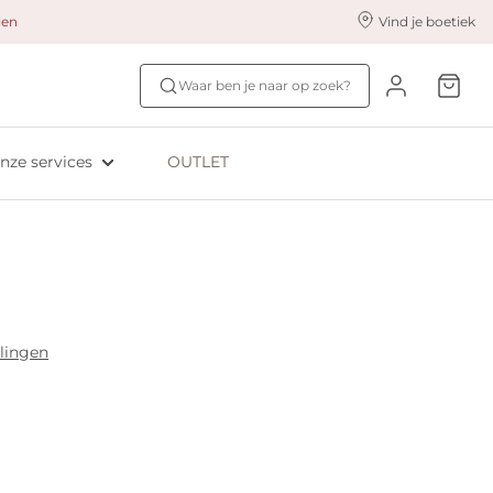
alen
Vind je boetiek
nze styling services
Ontdek jouw maat
Waar ben je naar op zoek?
ingerie styling
Bh-maat test
eserveer & Pas
NIEUW: Bra Size Scan
nze services
OUTLET
oyaliteitsprogramma​
ive: Aubade
ive: Empreinte
lingen