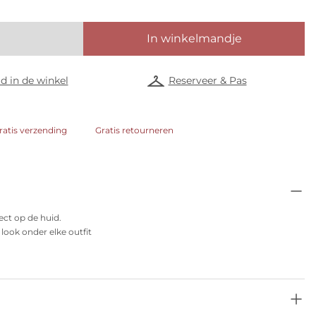
In winkelmandje
d in de winkel
Reserveer & Pas
ratis verzending
Gratis retourneren
fect op de huid.
 look onder elke outfit