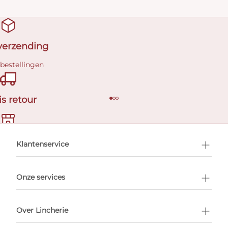
 verzending
 bestellingen
is retour
en afspraak
Klantenservice
Onze services
Over Lincherie