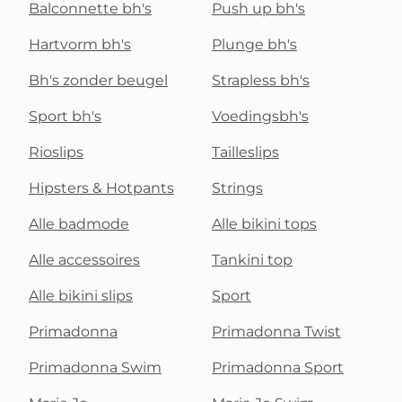
Balconnette bh's
Push up bh's
Hartvorm bh's
Plunge bh's
Bh's zonder beugel
Strapless bh's
Sport bh's
Voedingsbh's
Rioslips
Tailleslips
Hipsters & Hotpants
Strings
Alle badmode
Alle bikini tops
Alle accessoires
Tankini top
Alle bikini slips
Sport
Primadonna
Primadonna Twist
Primadonna Swim
Primadonna Sport