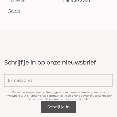
Marie Jo
Marie Jo Swim
Sarda
Schrijf je in op onze nieuwsbrief
We verwerken je persoonlijke gegevens in overeenstemming met ons
Privacybeleid
. We kunnen onze communicatie en online advertenties aanpassen
op basis van de informatie die je ons verstrekt.
Schrijf je in