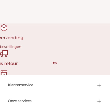
 verzending
 bestellingen
is retour
en afspraak
Klantenservice
Onze services