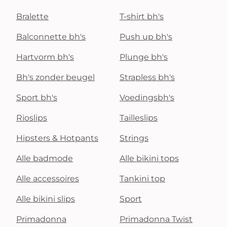
Bralette
T-shirt bh's
Balconnette bh's
Push up bh's
Hartvorm bh's
Plunge bh's
Bh's zonder beugel
Strapless bh's
Sport bh's
Voedingsbh's
Rioslips
Tailleslips
Hipsters & Hotpants
Strings
Alle badmode
Alle bikini tops
Alle accessoires
Tankini top
Alle bikini slips
Sport
Primadonna
Primadonna Twist