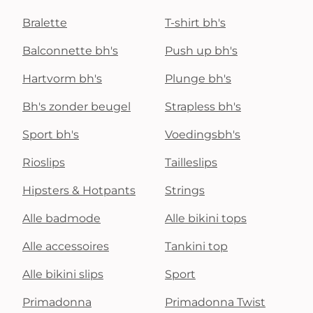
Bralette
T-shirt bh's
Balconnette bh's
Push up bh's
Hartvorm bh's
Plunge bh's
Bh's zonder beugel
Strapless bh's
Sport bh's
Voedingsbh's
Rioslips
Tailleslips
Hipsters & Hotpants
Strings
Alle badmode
Alle bikini tops
Alle accessoires
Tankini top
Alle bikini slips
Sport
Primadonna
Primadonna Twist