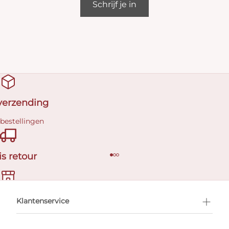
Schrijf je in
 verzending
 bestellingen
is retour
en afspraak
Klantenservice