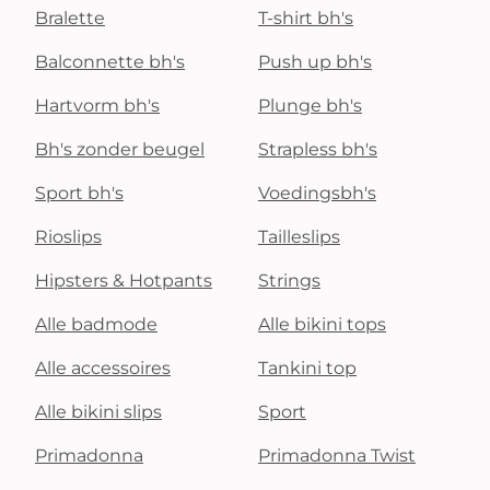
Bralette
T-shirt bh's
Balconnette bh's
Push up bh's
Hartvorm bh's
Plunge bh's
Bh's zonder beugel
Strapless bh's
Sport bh's
Voedingsbh's
Rioslips
Tailleslips
Hipsters & Hotpants
Strings
Alle badmode
Alle bikini tops
Alle accessoires
Tankini top
Alle bikini slips
Sport
Primadonna
Primadonna Twist