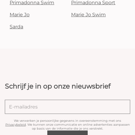
Primadonna Swim
Primadonna Sport
Marie Jo
Marie Jo Swim
Sarda
Schrijf je in op onze nieuwsbrief
We verwerken je persoonlijke gegevens in overeenstemming met ons
Privacybeleid
. We kunnen onze communicatie en online advertenties aanpassen
op basis van de informatie die je ons verstrekt.