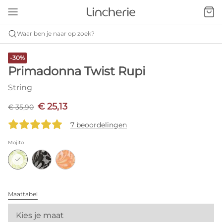
Waar ben je naar op zoek?
-30%
Primadonna Twist Rupi
String
€ 25,13
€ 35,90
7 beoordelingen
Mojito
Maattabel
Kies je maat