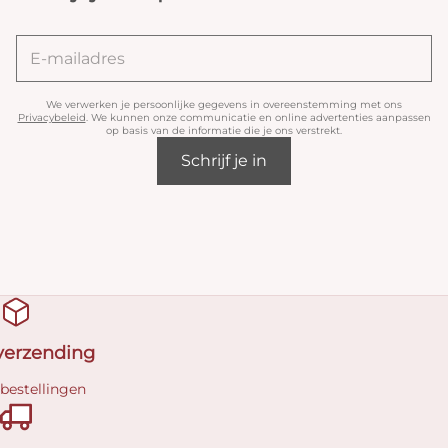
We verwerken je persoonlijke gegevens in overeenstemming met ons
Privacybeleid
. We kunnen onze communicatie en online advertenties aanpassen
op basis van de informatie die je ons verstrekt.
Schrijf je in
 verzending
 bestellingen