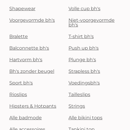
Shapewear
Volle cup bh's
Voorgevormde bh's
Niet-voorgevormde
bh's
Bralette
T-shirt bh's
Balconnette bh's
Push up bh's
Hartvorm bh's
Plunge bh's
Bh's zonder beugel
Strapless bh's
Sport bh's
Voedingsbh's
Rioslips
Tailleslips
Hipsters & Hotpants
Strings
Alle badmode
Alle bikini tops
Alle accessoires
Tankini top