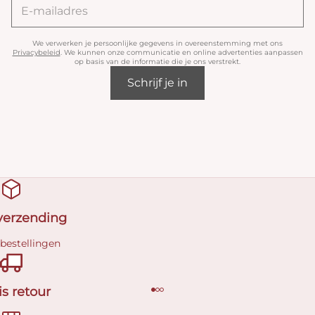
We verwerken je persoonlijke gegevens in overeenstemming met ons
Privacybeleid
. We kunnen onze communicatie en online advertenties aanpassen
op basis van de informatie die je ons verstrekt.
Schrijf je in
 verzending
 bestellingen
is retour