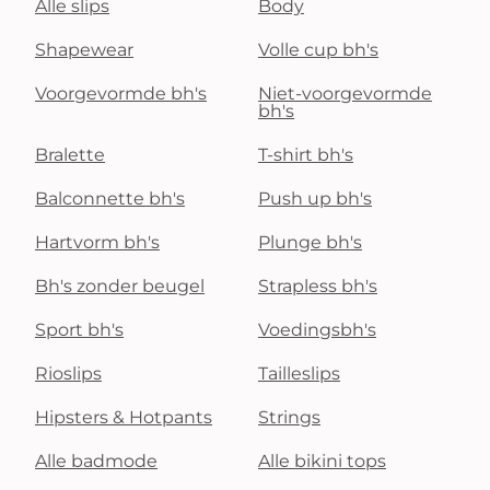
Alle slips
Body
Shapewear
Volle cup bh's
Voorgevormde bh's
Niet-voorgevormde
bh's
Bralette
T-shirt bh's
Balconnette bh's
Push up bh's
Hartvorm bh's
Plunge bh's
Bh's zonder beugel
Strapless bh's
Sport bh's
Voedingsbh's
Rioslips
Tailleslips
Hipsters & Hotpants
Strings
Alle badmode
Alle bikini tops