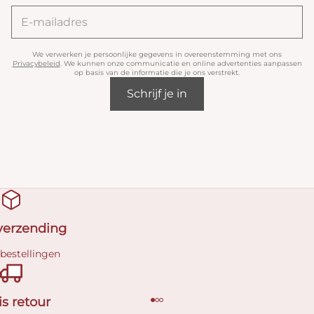
We verwerken je persoonlijke gegevens in overeenstemming met ons
Privacybeleid
. We kunnen onze communicatie en online advertenties aanpassen
op basis van de informatie die je ons verstrekt.
Schrijf je in
 verzending
 bestellingen
is retour