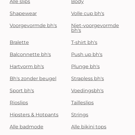
Alle slips
Body
Shapewear
Volle cup bh's
Voorgevormde bh's
Niet-voorgevormde
bh's
Bralette
T-shirt bh's
Balconnette bh's
Push up bh's
Hartvorm bh's
Plunge bh's
Bh's zonder beugel
Strapless bh's
Sport bh's
Voedingsbh's
Rioslips
Tailleslips
Hipsters & Hotpants
Strings
Alle badmode
Alle bikini tops