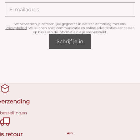
We verwerken je persoonlijke gegevens in overeenstemming met ons
Privacybeleid
. We kunnen onze communicatie en online advertenties aanpassen
op basis van de informatie die je ons verstrekt.
Schrijf je in
 verzending
 bestellingen
is retour