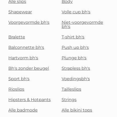
Alle slips
Body
Shapewear
Volle cup bh's
Voorgevormde bh's
Niet-voorgevormde
bh's
Bralette
T-shirt bh's
Balconnette bh's
Push up bh's
Hartvorm bh's
Plunge bh's
Bh's zonder beugel
Strapless bh's
Sport bh's
Voedingsbh's
Rioslips
Tailleslips
Hipsters & Hotpants
Strings
Alle badmode
Alle bikini tops