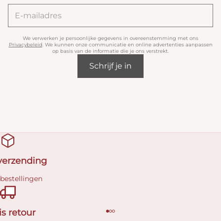
We verwerken je persoonlijke gegevens in overeenstemming met ons
Privacybeleid
. We kunnen onze communicatie en online advertenties aanpassen
op basis van de informatie die je ons verstrekt.
Schrijf je in
 verzending
 bestellingen
is retour