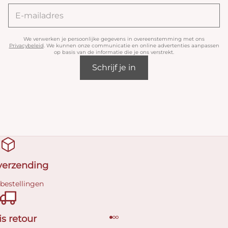
We verwerken je persoonlijke gegevens in overeenstemming met ons
Privacybeleid
. We kunnen onze communicatie en online advertenties aanpassen
op basis van de informatie die je ons verstrekt.
Schrijf je in
 verzending
 bestellingen
is retour