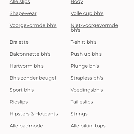
Alle slips
Body
Shapewear
Volle cup bh's
Voorgevormde bh's
Niet-voorgevormde
bh's
Bralette
T-shirt bh's
Balconnette bh's
Push up bh's
Hartvorm bh's
Plunge bh's
Bh's zonder beugel
Strapless bh's
Sport bh's
Voedingsbh's
Rioslips
Tailleslips
Hipsters & Hotpants
Strings
Alle badmode
Alle bikini tops