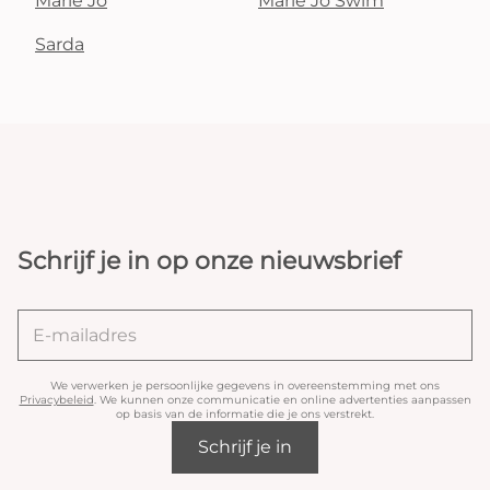
Marie Jo
Marie Jo Swim
Sarda
Schrijf je in op onze nieuwsbrief
We verwerken je persoonlijke gegevens in overeenstemming met ons
Privacybeleid
. We kunnen onze communicatie en online advertenties aanpassen
op basis van de informatie die je ons verstrekt.
Schrijf je in