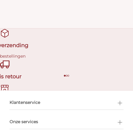
 verzending
 bestellingen
is retour
en afspraak
Klantenservice
Onze services