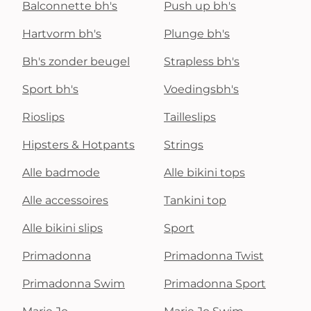
Balconnette bh's
Push up bh's
Hartvorm bh's
Plunge bh's
Bh's zonder beugel
Strapless bh's
Sport bh's
Voedingsbh's
Rioslips
Tailleslips
Hipsters & Hotpants
Strings
Alle badmode
Alle bikini tops
Alle accessoires
Tankini top
Alle bikini slips
Sport
Primadonna
Primadonna Twist
Primadonna Swim
Primadonna Sport