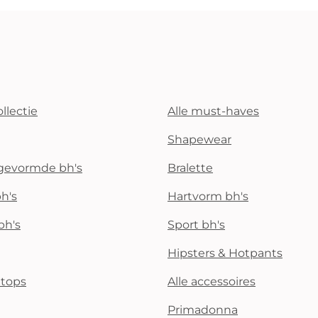
llectie
Alle must-haves
Shapewear
rgevormde bh's
Bralette
h's
Hartvorm bh's
bh's
Sport bh's
Hipsters & Hotpants
i tops
Alle accessoires
Primadonna