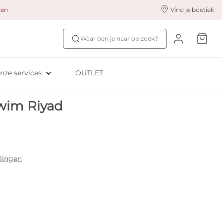
alen
Vind je boetiek
nze styling services
Ontdek jouw maat
Waar ben je naar op zoek?
ingerie styling
Bh-maat test
eserveer & Pas
NIEUW: Bra Size Scan
nze services
OUTLET
oyaliteitsprogramma​
ive: Aubade
wim Riyad
ive: Empreinte
lingen