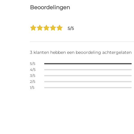
Beoordelingen
5/5
3 klanten hebben een beoordeling achtergelaten
5/5
4/5
3/5
2/5
1/5