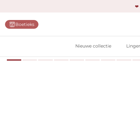
❤️
Categ
Boetieks
Bh's
Slips
Nieuwe collectie
Linger
Body'
Shap
Prim
Naadl
Bests
Alle l
Vi