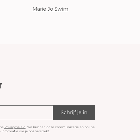
Marie Jo Swim
f
Schrijf je in
ons
Privacybeleid
. We kunnen onze communicatie en online
informatie die je ons verstrekt.