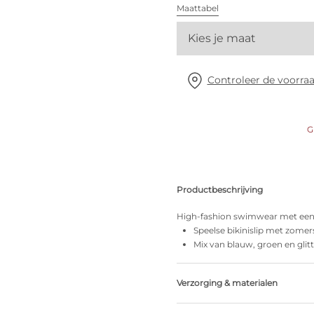
Alle bh's
Maattabel
Kies je maat
Vind mijn maat
Controleer de voorraa
G
Productbeschrijving
High-fashion swimwear met een he
Speelse bikinislip met zomer
Mix van blauw, groen en glitt
Verzorging & materialen
82% Gerecycleerde garen