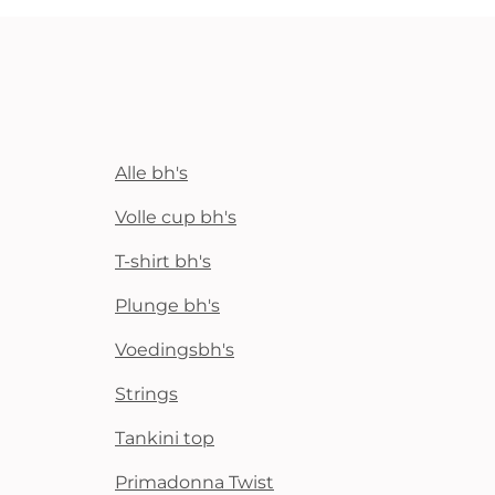
Alle bh's
Volle cup bh's
T-shirt bh's
Plunge bh's
Voedingsbh's
Strings
Tankini top
Primadonna Twist