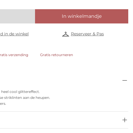
In winkelmandje
d in de winkel
Reserveer & Pas
ratis verzending
Gratis retourneren
el cool glittereffect.
se striklinten aan de heupen.
ers.