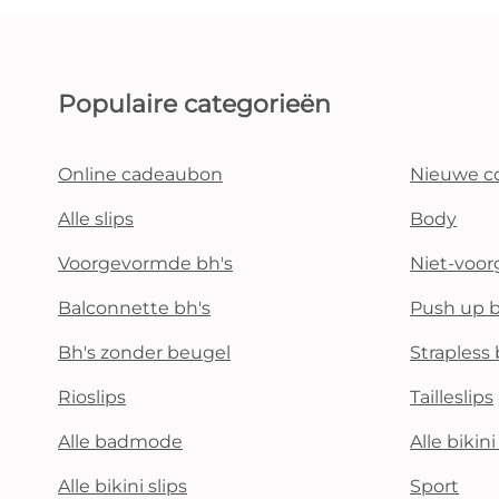
Populaire categorieën
Online cadeaubon
Nieuwe co
Alle slips
Body
Voorgevormde bh's
Niet-voo
Balconnette bh's
Push up b
Bh's zonder beugel
Strapless 
Rioslips
Tailleslips
Alle badmode
Alle bikin
Alle bikini slips
Sport