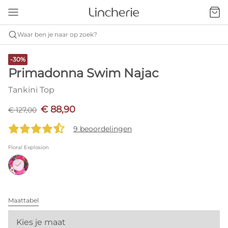
Waar ben je naar op zoek?
-30%
Primadonna Swim Najac
Tankini Top
€ 88,90
€ 127,00
9 beoordelingen
Floral Explosion
Maattabel
Kies je maat