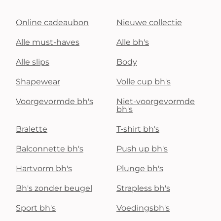
Online cadeaubon
Nieuwe collectie
Alle must-haves
Alle bh's
Alle slips
Body
Shapewear
Volle cup bh's
Voorgevormde bh's
Niet-voorgevormde
bh's
Bralette
T-shirt bh's
Balconnette bh's
Push up bh's
Hartvorm bh's
Plunge bh's
Bh's zonder beugel
Strapless bh's
Sport bh's
Voedingsbh's