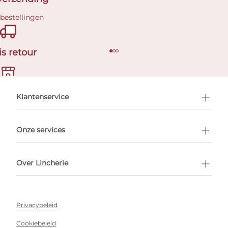
 bestellingen
is retour
en afspraak
Klantenservice
Onze services
Over Lincherie
Privacybeleid
Cookiebeleid