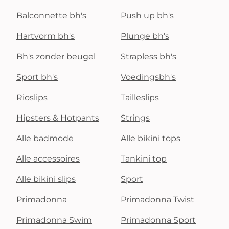
Balconnette bh's
Push up bh's
Hartvorm bh's
Plunge bh's
Bh's zonder beugel
Strapless bh's
Sport bh's
Voedingsbh's
Rioslips
Tailleslips
Hipsters & Hotpants
Strings
Alle badmode
Alle bikini tops
Alle accessoires
Tankini top
Alle bikini slips
Sport
Primadonna
Primadonna Twist
Primadonna Swim
Primadonna Sport