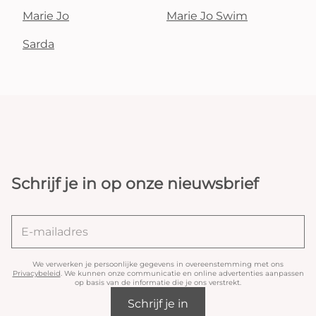
Marie Jo
Marie Jo Swim
Sarda
Schrijf je in op onze nieuwsbrief
We verwerken je persoonlijke gegevens in overeenstemming met ons
Privacybeleid
. We kunnen onze communicatie en online advertenties aanpassen
op basis van de informatie die je ons verstrekt.
Schrijf je in