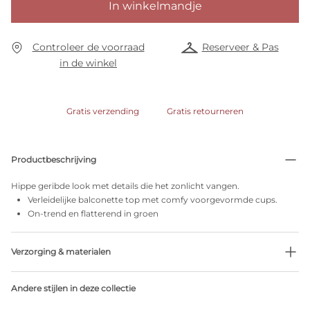
In winkelmandje
Controleer de voorraad
Reserveer & Pas
in de winkel
Gratis verzending
Gratis retourneren
Productbeschrijving
Hippe geribde look met details die het zonlicht vangen.
Verleidelijke balconette top met comfy voorgevormde cups.
On-trend en flatterend in groen
Verzorging & materialen
53% Gerecycleerde garen
Andere stijlen in deze collectie
Niet bleken