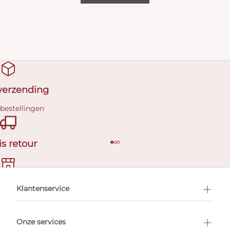
 verzending
 bestellingen
is retour
en afspraak
Klantenservice
Onze services