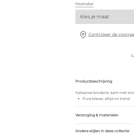
Alle bh's
Maattabel
Kies je maat
Vind mijn maat
Controleer de voorraa
G
Productbeschrijving
Italiaanse broderie, kant met stre
Pure klasse, altijd on trend
Verzorging & materialen
Niet bleken
Andere stijlen in deze collectie