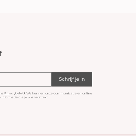
f
Schrijf je in
ons
Privacybeleid
. We kunnen onze communicatie en online
informatie die je ons verstrekt.