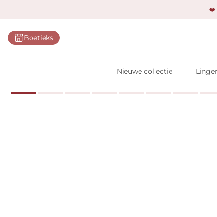
❤️
Categ
Boetieks
Bh's
Slips
Nieuwe collectie
Linger
Body'
Shap
Prim
Naadl
Bests
Alle l
Vi