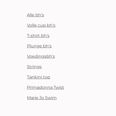
Alle bh's
Volle cup bh's
T-shirt bh's
Plunge bh's
Voedingsbh's
Strings
Tankini top
Primadonna Twist
Marie Jo Swim