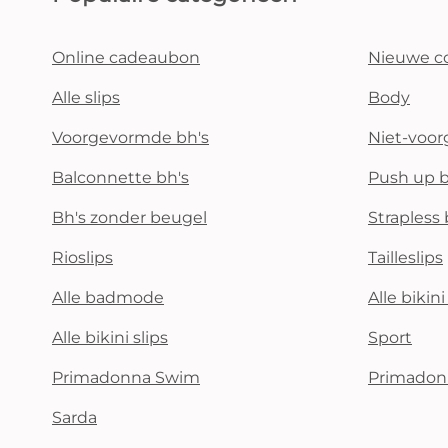
Online cadeaubon
Nieuwe co
Alle slips
Body
Voorgevormde bh's
Niet-voo
Balconnette bh's
Push up b
Bh's zonder beugel
Strapless 
Rioslips
Tailleslips
Alle badmode
Alle bikin
Alle bikini slips
Sport
Primadonna Swim
Primadon
Sarda