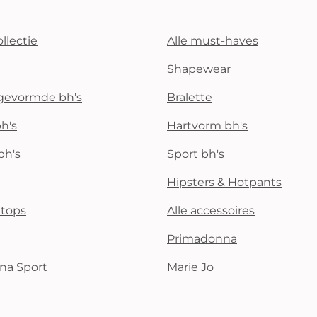
llectie
Alle must-haves
Shapewear
rgevormde bh's
Bralette
h's
Hartvorm bh's
bh's
Sport bh's
Hipsters & Hotpants
i tops
Alle accessoires
Primadonna
na Sport
Marie Jo