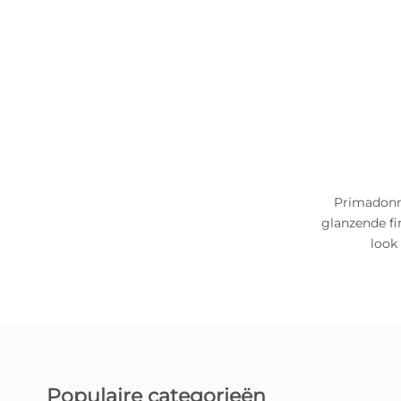
Primadonna
glanzende fi
look 
Populaire categorieën