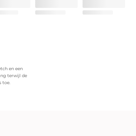
etch en een
ng terwijl de
s toe.