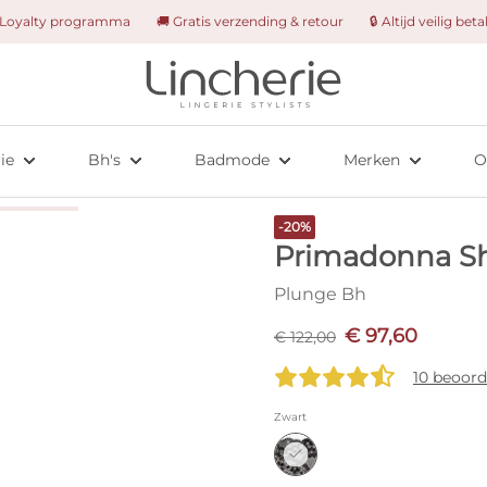
 Loyalty programma
🚚 Gratis verzending & retour
🔒 Altijd veilig bet
orieën
Bh-stijlen
Bh-types
Badmode-stijlen
Speciale gelegenheden
Onze merken
Cupmaten
O
Volle cup
Voorgevormd
Bikini tops
Bruidslingerie
Primadonna
A-B cup
L
Hartvorm
Niet-voorgevormd
Bikini slips
Sexy lingerie
Marie Jo
C-D cup
R
ie
Bh's
Badmode
Merken
O
s
Balconette
Met beugel
Badpakken
Sport
Sarda
E-F cup
L
ewear
Plunge
Zonder beugel
Tankini tops
Boutique exclus
G-I cup
-20%
Primadonna S
adonna solutions Nudda
T-shirt
Beachwear
Boutique exclus
J-M cup
oze basics
Bralette
Plunge Bh
Alle badmode
ellers
Strapless
€ 97,60
€ 122,00
Multiway
ingerie
10 beoord
Vind mijn maat
Push-up
Zwart
Minimizer
nd mijn maat