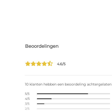
Beoordelingen
4.6/5
10 klanten hebben een beoordeling achtergelaten
5/5
4/5
3/5
2/5