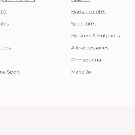
h's
Hartvorm bh's
bh's
Sport bh's
Hipsters & Hotpants
i tops
Alle accessoires
Primadonna
na Sport
Marie Jo