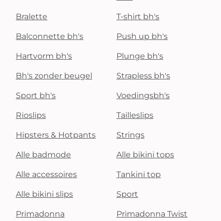
Bralette
T-shirt bh's
Balconnette bh's
Push up bh's
Hartvorm bh's
Plunge bh's
Bh's zonder beugel
Strapless bh's
Sport bh's
Voedingsbh's
Rioslips
Tailleslips
Hipsters & Hotpants
Strings
Alle badmode
Alle bikini tops
Alle accessoires
Tankini top
Alle bikini slips
Sport
Primadonna
Primadonna Twist