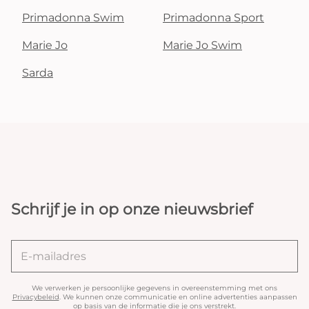
Primadonna Swim
Primadonna Sport
Marie Jo
Marie Jo Swim
Sarda
Schrijf je in op onze nieuwsbrief
We verwerken je persoonlijke gegevens in overeenstemming met ons
Privacybeleid
. We kunnen onze communicatie en online advertenties aanpassen
op basis van de informatie die je ons verstrekt.