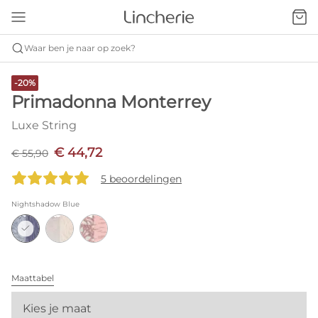
Waar ben je naar op zoek?
-20%
Primadonna Monterrey
Luxe String
€ 44,72
€ 55,90
5 beoordelingen
Nightshadow Blue
Maattabel
Kies je maat