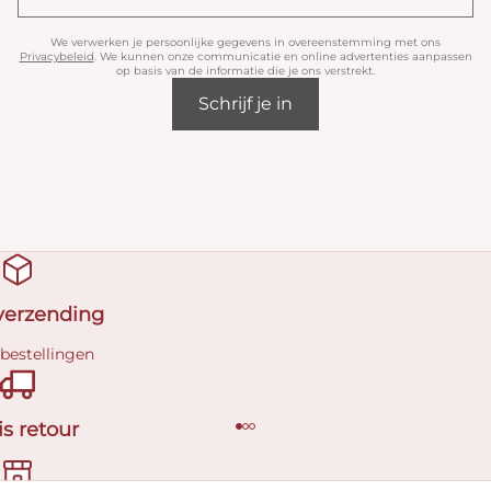
We verwerken je persoonlijke gegevens in overeenstemming met ons
Privacybeleid
. We kunnen onze communicatie en online advertenties aanpassen
op basis van de informatie die je ons verstrekt.
Schrijf je in
 verzending
 bestellingen
is retour