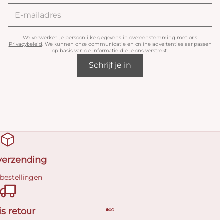
We verwerken je persoonlijke gegevens in overeenstemming met ons
Privacybeleid
. We kunnen onze communicatie en online advertenties aanpassen
op basis van de informatie die je ons verstrekt.
Schrijf je in
 verzending
 bestellingen
is retour