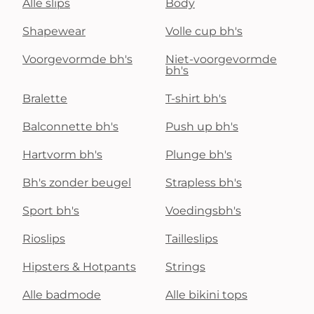
Alle slips
Body
Shapewear
Volle cup bh's
Voorgevormde bh's
Niet-voorgevormde
bh's
Bralette
T-shirt bh's
Balconnette bh's
Push up bh's
Hartvorm bh's
Plunge bh's
Bh's zonder beugel
Strapless bh's
Sport bh's
Voedingsbh's
Rioslips
Tailleslips
Hipsters & Hotpants
Strings
Alle badmode
Alle bikini tops