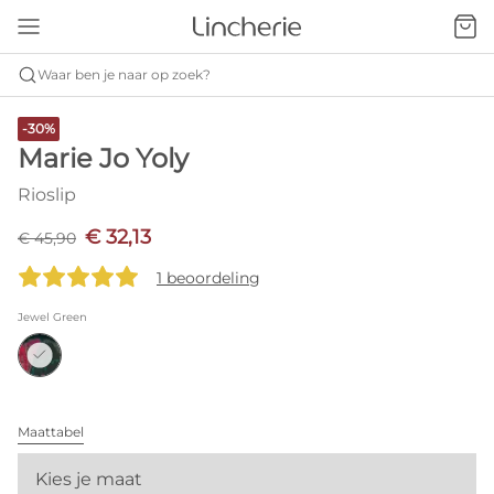
Waar ben je naar op zoek?
-30%
Marie Jo Yoly
Rioslip
€ 32,13
€ 45,90
1 beoordeling
Jewel Green
Maattabel
Kies je maat