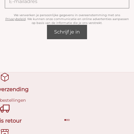
We verwerken je persoonlijke gegevens in overeenstemming met ons
Privacybeleid
. We kunnen onze communicatie en online advertenties aanpassen
op basis van de informatie die je ons verstrekt.
Schrijf je in
 verzending
 bestellingen
is retour