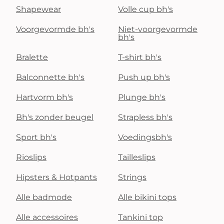
Shapewear
Volle cup bh's
Voorgevormde bh's
Niet-voorgevormde
bh's
Bralette
T-shirt bh's
Balconnette bh's
Push up bh's
Hartvorm bh's
Plunge bh's
Bh's zonder beugel
Strapless bh's
Sport bh's
Voedingsbh's
Rioslips
Tailleslips
Hipsters & Hotpants
Strings
Alle badmode
Alle bikini tops
Alle accessoires
Tankini top