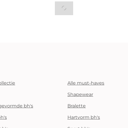
llectie
Alle must-haves
Shapewear
rgevormde bh's
Bralette
h's
Hartvorm bh's