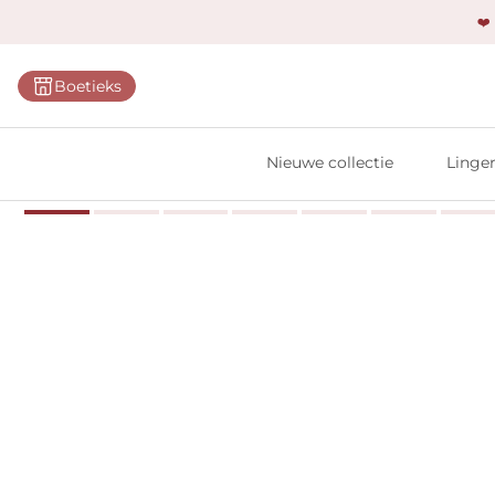
❤️
Categ
Boetieks
Bh's
Slips
Nieuwe collectie
Linger
Body'
Shap
Prim
Naadl
Bests
Alle l
Vi