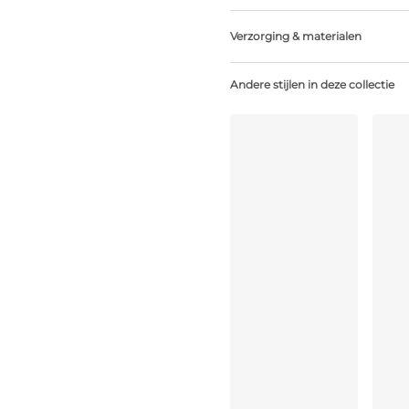
Verzorging & materialen
Niet bleken
Andere stijlen in deze collectie
Geen professionele reiniging
Niet trommeldrogen
Handwas
Niet strijken
Elastaan:31%, Polyester:23%