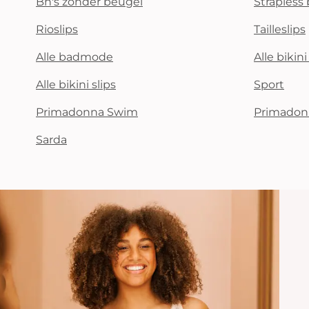
Bh's zonder beugel
Strapless 
Rioslips
Tailleslips
Alle badmode
Alle bikin
Alle bikini slips
Sport
Primadonna Swim
Primadon
Sarda