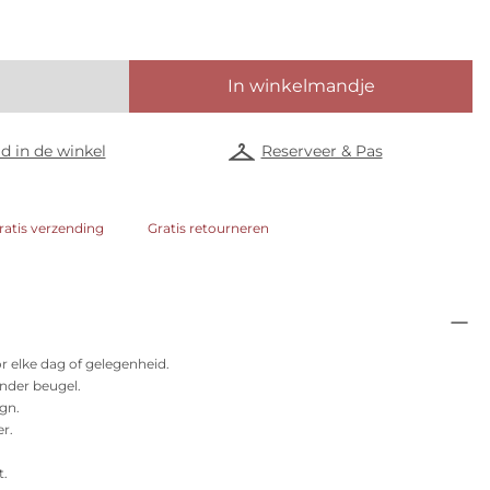
In winkelmandje
d in de winkel
Reserveer & Pas
ratis verzending
Gratis retourneren
or elke dag of gelegenheid.
der beugel.
ign.
er.
t.