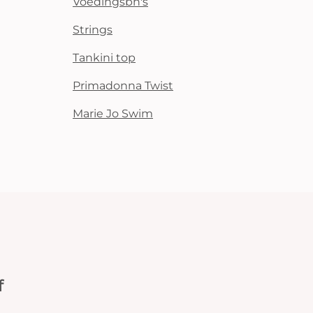
Voedingsbh's
Strings
Tankini top
Primadonna Twist
Marie Jo Swim
f