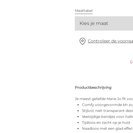
Alle bh's
Maattabel
Kies je maat
Vind mijn maat
Controleer de voorraa
G
Productbeschrijving
Je meest geliefde Marie Jo fit vo
Comfy voorgevormde bh zon
Stijlvol, niet-transparant des
Veelzijdige bandjes voor halt
Tijdloos en zacht op je huid
Naadloos met een glad effec