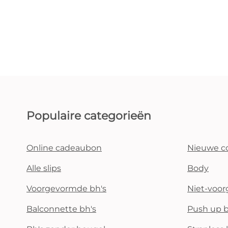
Populaire categorieën
Online cadeaubon
Nieuwe co
Alle slips
Body
Voorgevormde bh's
Niet-voo
Balconnette bh's
Push up b