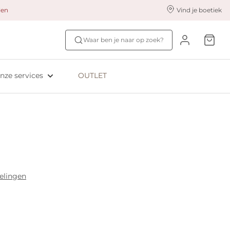
alen
Vind je boetiek
nze styling services
Ontdek jouw maat
Waar ben je naar op zoek?
ingerie styling
Bh-maat test
eserveer & Pas
NIEUW: Bra Size Scan
nze services
OUTLET
oyaliteitsprogramma​
ive: Aubade
ive: Empreinte
elingen