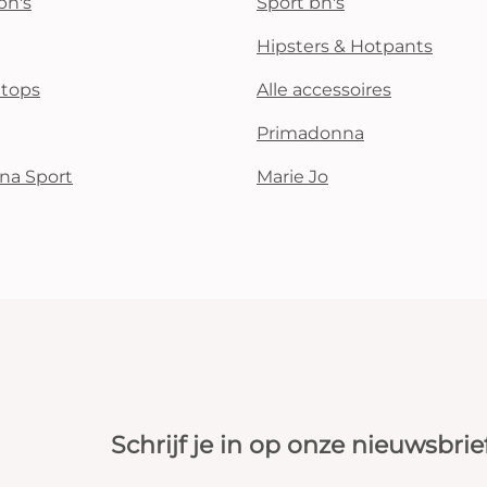
bh's
Sport bh's
Hipsters & Hotpants
i tops
Alle accessoires
Primadonna
na Sport
Marie Jo
Schrijf je in op onze nieuwsbrie