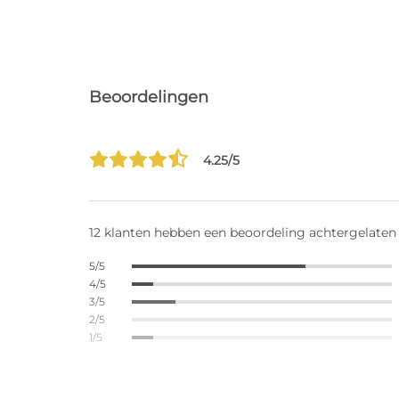
Beoordelingen
4.25/5
12 klanten hebben een beoordeling achtergelaten
5/5
4/5
3/5
2/5
1/5