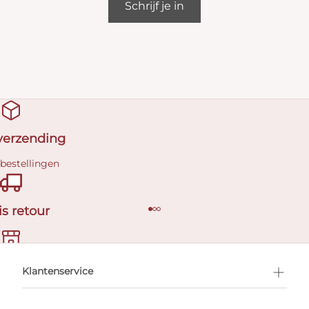
Schrijf je in
 verzending
 bestellingen
is retour
en afspraak
Klantenservice