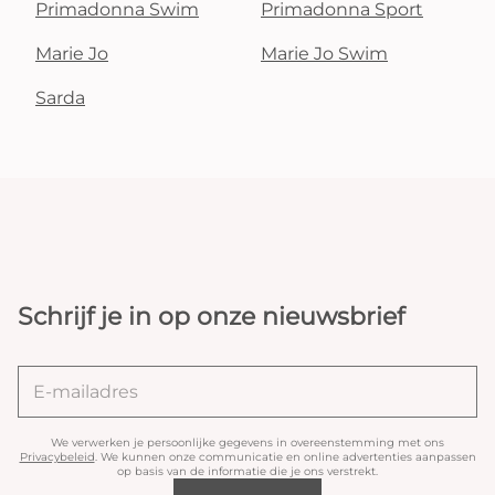
Primadonna Swim
Primadonna Sport
Marie Jo
Marie Jo Swim
Sarda
Schrijf je in op onze nieuwsbrief
We verwerken je persoonlijke gegevens in overeenstemming met ons
Privacybeleid
. We kunnen onze communicatie en online advertenties aanpassen
op basis van de informatie die je ons verstrekt.