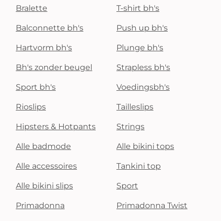
Bralette
T-shirt bh's
Balconnette bh's
Push up bh's
Hartvorm bh's
Plunge bh's
Bh's zonder beugel
Strapless bh's
Sport bh's
Voedingsbh's
Rioslips
Tailleslips
Hipsters & Hotpants
Strings
Alle badmode
Alle bikini tops
Alle accessoires
Tankini top
Alle bikini slips
Sport
Primadonna
Primadonna Twist