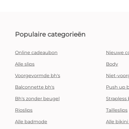
Populaire categorieën
Online cadeaubon
Nieuwe co
Alle slips
Body
Voorgevormde bh's
Niet-voo
Balconnette bh's
Push up b
Bh's zonder beugel
Strapless 
Rioslips
Tailleslips
Alle badmode
Alle bikin