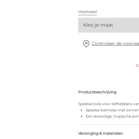
Alle bh's
Maattabel
Vind mijn maat
Kies je maat
Controleer de voorraa
G
Productbeschrijving
Speelse look voor liefhebbers van
Speelse bikinislip met zomer
Een levendige, tropische pri
Verzorging & materialen