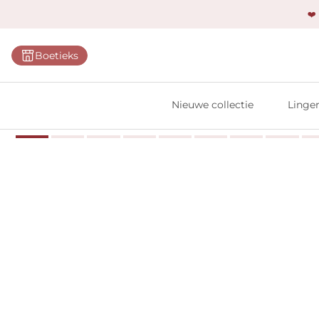
❤️
Categ
Boetieks
Bh's
Slips
Nieuwe collectie
Linger
Body'
Shap
Prim
Naadl
Bests
Alle l
Vi