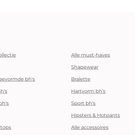
llectie
Alle must-haves
Shapewear
rgevormde bh's
Bralette
h's
Hartvorm bh's
bh's
Sport bh's
Hipsters & Hotpants
i tops
Alle accessoires