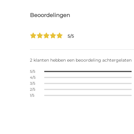
Beoordelingen
5/5
2 klanten hebben een beoordeling achtergelaten
5/5
4/5
3/5
2/5
1/5