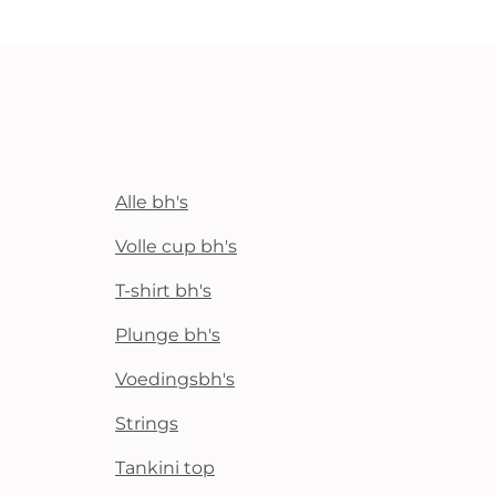
Alle bh's
Volle cup bh's
T-shirt bh's
Plunge bh's
Voedingsbh's
Strings
Tankini top