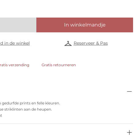
In winkelmandje
d in de winkel
Reserveer & Pas
ratis verzending
Gratis retourneren
 gedurfde prints en felle kleuren.
se striklinten aan de heupen.
nt