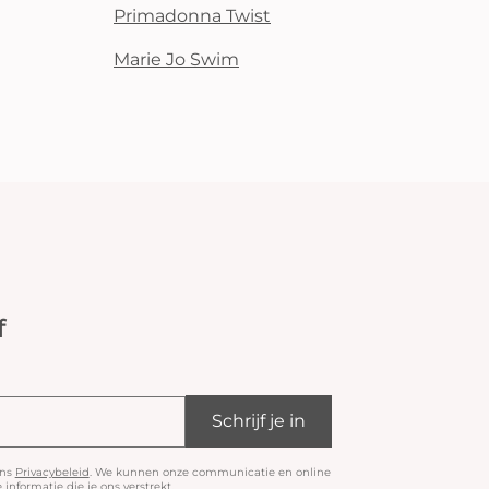
Primadonna Twist
Marie Jo Swim
f
Schrijf je in
ons
Privacybeleid
. We kunnen onze communicatie en online
informatie die je ons verstrekt.