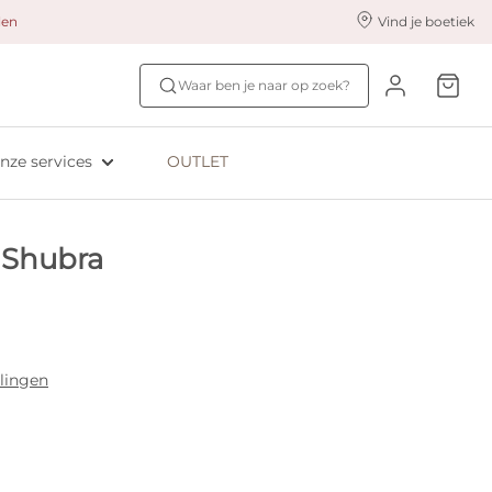
alen
Vind je boetiek
nze styling services
Ontdek jouw maat
Waar ben je naar op zoek?
ingerie styling
Bh-maat test
eserveer & Pas
NIEUW: Bra Size Scan
nze services
OUTLET
oyaliteitsprogramma​
ive: Aubade
 Shubra
ive: Empreinte
lingen