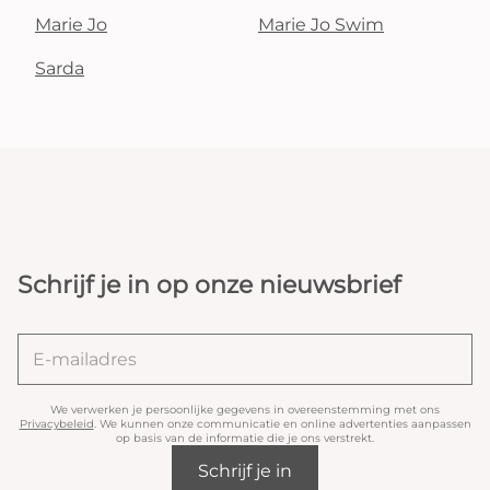
Marie Jo
Marie Jo Swim
Sarda
Schrijf je in op onze nieuwsbrief
We verwerken je persoonlijke gegevens in overeenstemming met ons
Privacybeleid
. We kunnen onze communicatie en online advertenties aanpassen
op basis van de informatie die je ons verstrekt.
Schrijf je in