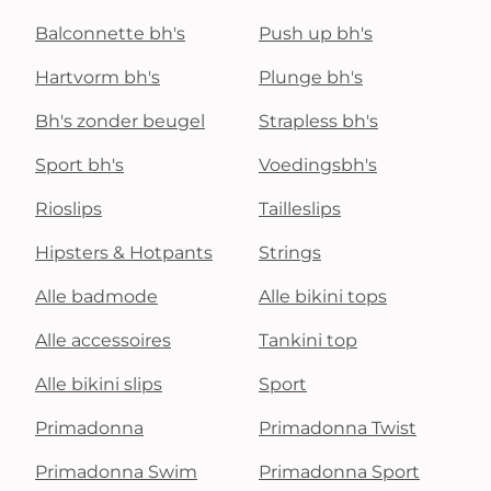
Balconnette bh's
Push up bh's
Hartvorm bh's
Plunge bh's
Bh's zonder beugel
Strapless bh's
Sport bh's
Voedingsbh's
Rioslips
Tailleslips
Hipsters & Hotpants
Strings
Alle badmode
Alle bikini tops
Alle accessoires
Tankini top
Alle bikini slips
Sport
Primadonna
Primadonna Twist
Primadonna Swim
Primadonna Sport