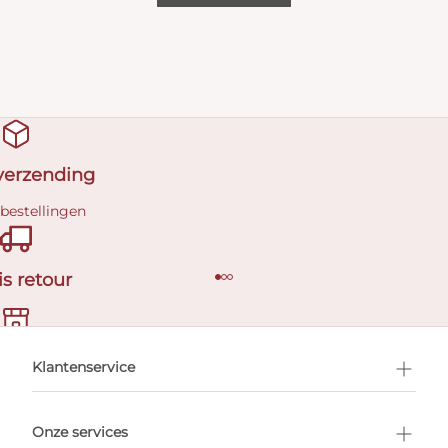
 verzending
 bestellingen
is retour
en afspraak
Klantenservice
Onze services