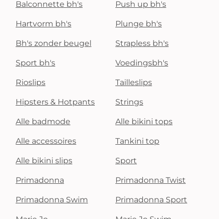
Balconnette bh's
Push up bh's
Hartvorm bh's
Plunge bh's
Bh's zonder beugel
Strapless bh's
Sport bh's
Voedingsbh's
Rioslips
Tailleslips
Hipsters & Hotpants
Strings
Alle badmode
Alle bikini tops
Alle accessoires
Tankini top
Alle bikini slips
Sport
Primadonna
Primadonna Twist
Primadonna Swim
Primadonna Sport