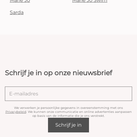
Marie Jo
Marie Jo Swim
Sarda
Schrijf je in op onze nieuwsbrief
We verwerken je persoonlijke gegevens in overeenstemming met ons
Privacybeleid
. We kunnen onze communicatie en online advertenties aanpassen
op basis van de informatie die je ons verstrekt.
Schrijf je in