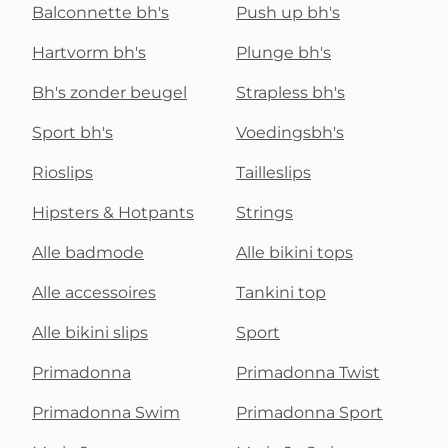
Balconnette bh's
Push up bh's
Hartvorm bh's
Plunge bh's
Bh's zonder beugel
Strapless bh's
Sport bh's
Voedingsbh's
Rioslips
Tailleslips
Hipsters & Hotpants
Strings
Alle badmode
Alle bikini tops
Alle accessoires
Tankini top
Alle bikini slips
Sport
Primadonna
Primadonna Twist
Primadonna Swim
Primadonna Sport