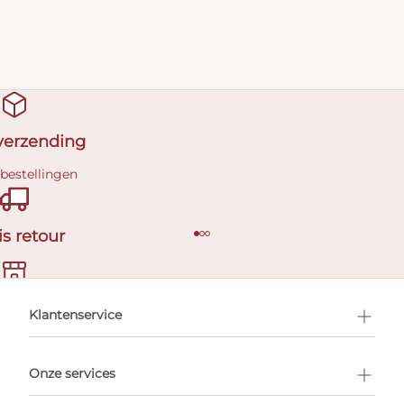
 verzending
 bestellingen
is retour
en afspraak
Klantenservice
Onze services