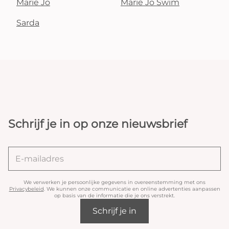
Marie Jo
Marie Jo Swim
Sarda
Schrijf je in op onze nieuwsbrief
We verwerken je persoonlijke gegevens in overeenstemming met ons
Privacybeleid
. We kunnen onze communicatie en online advertenties aanpassen
op basis van de informatie die je ons verstrekt.
Schrijf je in