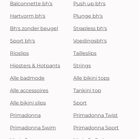
Balconnette bh's
Push up bh's
Hartvorm bh's
Plunge bh's
Bh's zonder beugel
Strapless bh's
Sport bh's
Voedingsbh's
Rioslips
Tailleslips
Hipsters & Hotpants
Strings
Alle badmode
Alle bikini tops
Alle accessoires
Tankini top
Alle bikini slips
Sport
Primadonna
Primadonna Twist
Primadonna Swim
Primadonna Sport