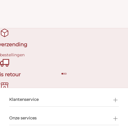
 verzending
 bestellingen
is retour
en afspraak
Klantenservice
Onze services