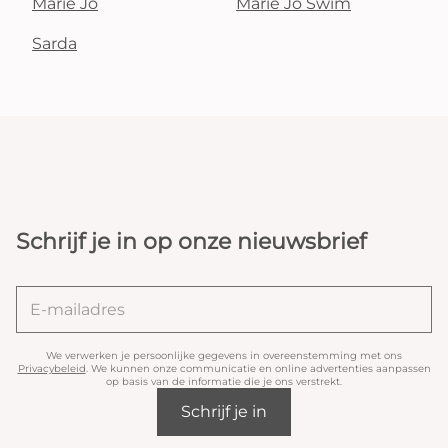
Marie Jo
Marie Jo Swim
Sarda
Schrijf je in op onze nieuwsbrief
We verwerken je persoonlijke gegevens in overeenstemming met ons
Privacybeleid
. We kunnen onze communicatie en online advertenties aanpassen
op basis van de informatie die je ons verstrekt.
Schrijf je in