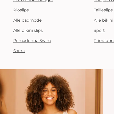
Rioslips
Tailleslips
Alle badmode
Alle bikin
Alle bikini slips
Sport
Primadonna Swim
Primadon
Sarda