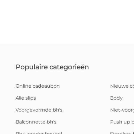
Populaire categorieën
Online cadeaubon
Nieuwe co
Alle slips
Body
Voorgevormde bh's
Niet-voo
Balconnette bh's
Push up b
Bh's zonder beugel
Strapless 