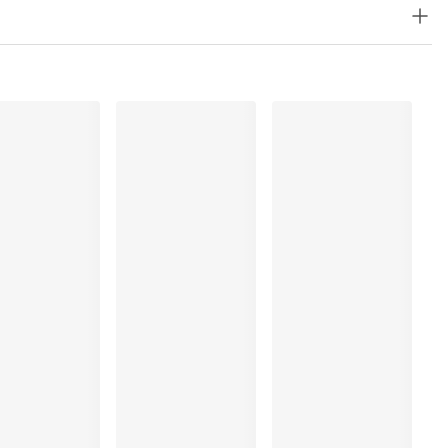
, Polyamide:40%