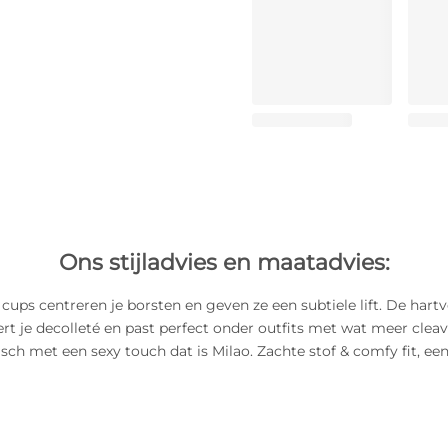
Ons stijladvies en maatadvies:
ups centreren je borsten en geven ze een subtiele lift. De hart
rt je decolleté en past perfect onder outfits met wat meer cleav
sch met een sexy touch dat is Milao. Zachte stof & comfy fit, e