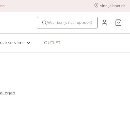
alen
Vind je boetiek
nze styling services
Ontdek jouw maat
Waar ben je naar op zoek?
ingerie styling
Bh-maat test
eserveer & Pas
NIEUW: Bra Size Scan
nze services
OUTLET
oyaliteitsprogramma​
ive: Aubade
ive: Empreinte
elingen