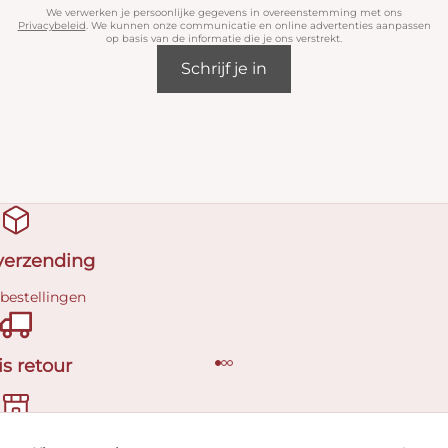
We verwerken je persoonlijke gegevens in overeenstemming met ons
Privacybeleid
. We kunnen onze communicatie en online advertenties aanpassen
op basis van de informatie die je ons verstrekt.
Schrijf je in
 verzending
 bestellingen
is retour