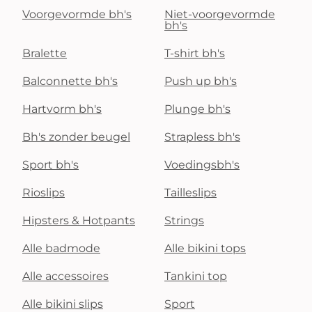
Voorgevormde bh's
Niet-voorgevormde
bh's
Bralette
T-shirt bh's
Balconnette bh's
Push up bh's
Hartvorm bh's
Plunge bh's
Bh's zonder beugel
Strapless bh's
Sport bh's
Voedingsbh's
Rioslips
Tailleslips
Hipsters & Hotpants
Strings
Alle badmode
Alle bikini tops
Alle accessoires
Tankini top
Alle bikini slips
Sport