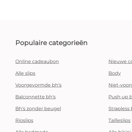
Populaire categorieën
Online cadeaubon
Nieuwe co
Alle slips
Body
Voorgevormde bh's
Niet-voo
Balconnette bh's
Push up b
Bh's zonder beugel
Strapless 
Rioslips
Tailleslips