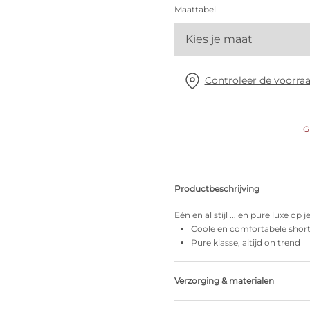
Alle bh's
Maattabel
Kies je maat
Vind mijn maat
Controleer de voorraa
G
Productbeschrijving
Eén en al stijl ... en pure luxe op j
Coole en comfortabele short
Pure klasse, altijd on trend
Verzorging & materialen
Niet bleken