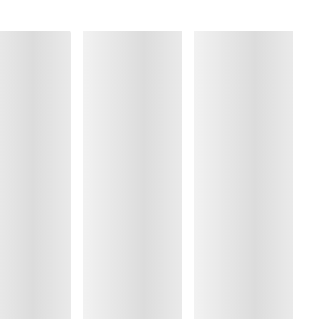
lyester:4%, Polyamide:66%