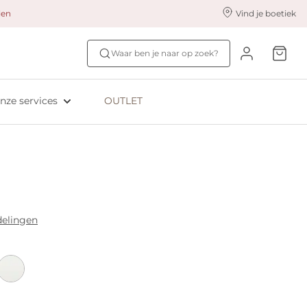
alen
Vind je boetiek
nze styling services
Ontdek jouw maat
Waar ben je naar op zoek?
ingerie styling
Bh-maat test
eserveer & Pas
NIEUW: Bra Size Scan
nze services
OUTLET
oyaliteitsprogramma​
ive: Aubade
ive: Empreinte
delingen