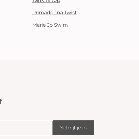
Tankini top
Primadonna Twist
Marie Jo Swim
f
Schrijf je in