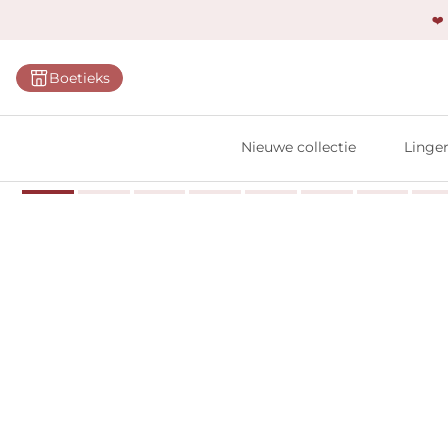
❤️
Categ
Boetieks
Bh's
Slips
Nieuwe collectie
Linger
Body'
Shap
Prim
Naadl
Bests
Alle l
Vi