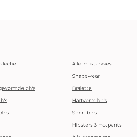
llectie
Alle must-haves
Shapewear
rgevormde bh's
Bralette
h's
Hartvorm bh's
bh's
Sport bh's
Hipsters & Hotpants