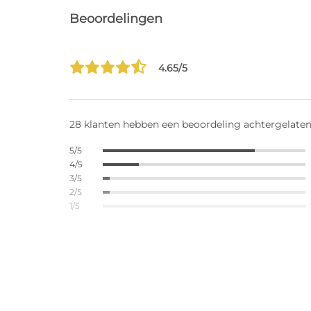
Beoordelingen
4.65/5
28 klanten hebben een beoordeling achtergelate
5/5
4/5
3/5
2/5
1/5