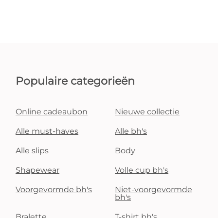
Populaire categorieën
Online cadeaubon
Nieuwe collectie
Alle must-haves
Alle bh's
Alle slips
Body
Shapewear
Volle cup bh's
Voorgevormde bh's
Niet-voorgevormde
bh's
Bralette
T-shirt bh's