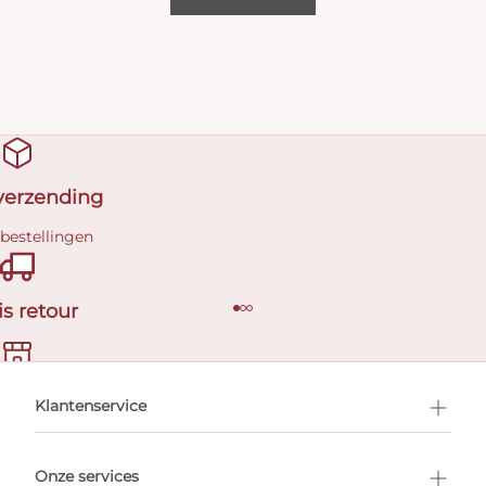
 verzending
 bestellingen
is retour
en afspraak
Klantenservice
Onze services