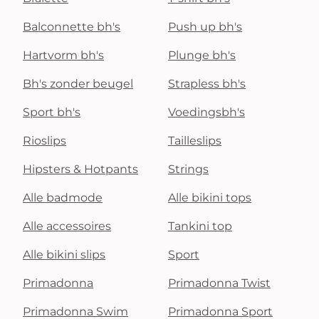
Balconnette bh's
Push up bh's
Hartvorm bh's
Plunge bh's
Bh's zonder beugel
Strapless bh's
Sport bh's
Voedingsbh's
Rioslips
Tailleslips
Hipsters & Hotpants
Strings
Alle badmode
Alle bikini tops
Alle accessoires
Tankini top
Alle bikini slips
Sport
Primadonna
Primadonna Twist
Primadonna Swim
Primadonna Sport