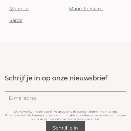
Marie Jo
Marie Jo Swim
Sarda
Schrijf je in op onze nieuwsbrief
We verwerken je persoonlijke gegevens in overeenstemming met ons
Privacybeleid
. We kunnen onze communicatie en online advertenties aanpassen
op basis van de informatie die je ons verstrekt.
Schrijf je in