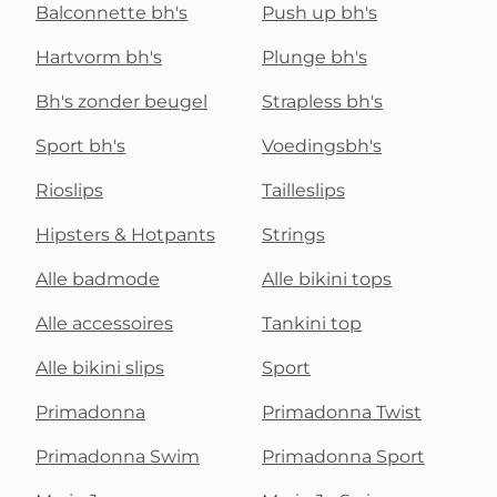
Balconnette bh's
Push up bh's
Hartvorm bh's
Plunge bh's
Bh's zonder beugel
Strapless bh's
Sport bh's
Voedingsbh's
Rioslips
Tailleslips
Hipsters & Hotpants
Strings
Alle badmode
Alle bikini tops
Alle accessoires
Tankini top
Alle bikini slips
Sport
Primadonna
Primadonna Twist
Primadonna Swim
Primadonna Sport