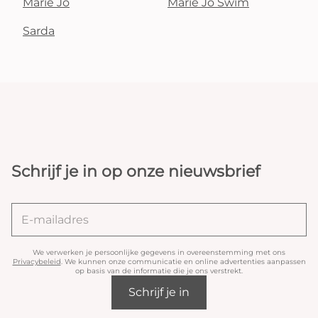
Marie Jo
Marie Jo Swim
Sarda
Schrijf je in op onze nieuwsbrief
We verwerken je persoonlijke gegevens in overeenstemming met ons
Privacybeleid
. We kunnen onze communicatie en online advertenties aanpassen
op basis van de informatie die je ons verstrekt.
Schrijf je in