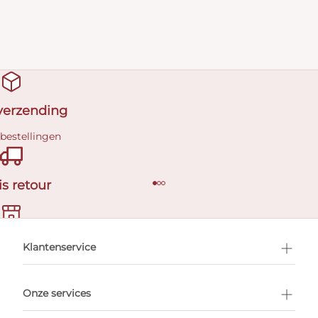
 verzending
 bestellingen
is retour
en afspraak
Klantenservice
Onze services