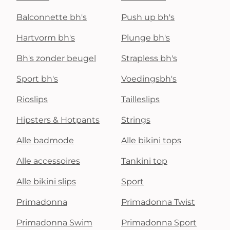
Balconnette bh's
Push up bh's
Hartvorm bh's
Plunge bh's
Bh's zonder beugel
Strapless bh's
Sport bh's
Voedingsbh's
Rioslips
Tailleslips
Hipsters & Hotpants
Strings
Alle badmode
Alle bikini tops
Alle accessoires
Tankini top
Alle bikini slips
Sport
Primadonna
Primadonna Twist
Primadonna Swim
Primadonna Sport