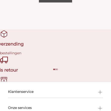
 verzending
 bestellingen
is retour
en afspraak
Klantenservice
Onze services