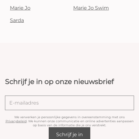
Marie Jo
Marie Jo Swim
Sarda
Schrijf je in op onze nieuwsbrief
We verwerken je persoonlijke gegevens in overeenstemming met ons
Privacybeleid
. We kunnen onze communicatie en online advertenties aanpassen
op basis van de informatie die je ons verstrekt.
Schrijf je in