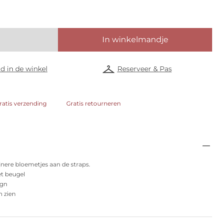
In winkelmandje
d in de winkel
Reserveer & Pas
ratis verzending
Gratis retourneren
jnere bloemetjes aan de straps.
t beugel
ign
n zien