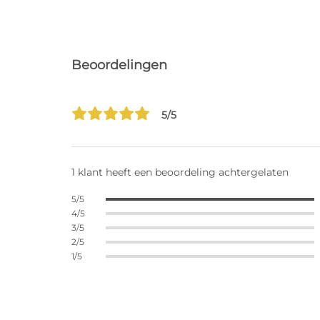
Beoordelingen
5/5
1 klant heeft een beoordeling achtergelaten
5/5
4/5
3/5
2/5
1/5