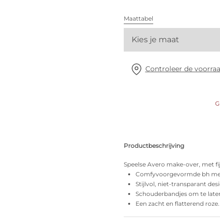
Alle bh's
Maattabel
Vind mijn maat
Kies je maat
Controleer de voorraa
G
Productbeschrijving
Speelse Avero make-over, met fi
Comfyvoorgevormde bh me
Stijlvol, niet-transparant des
Schouderbandjes om te late
Een zacht en flatterend roze.