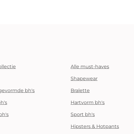
llectie
Alle must-haves
Shapewear
rgevormde bh's
Bralette
h's
Hartvorm bh's
bh's
Sport bh's
Hipsters & Hotpants