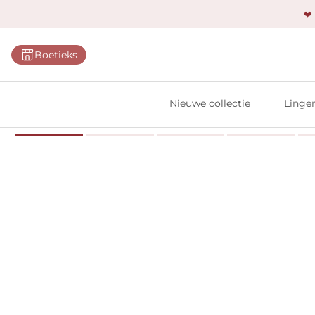
❤️
Categ
Boetieks
Bh's
Slips
Nieuwe collectie
Linger
Body'
Shap
Prim
Naadl
Bests
Alle l
Vi