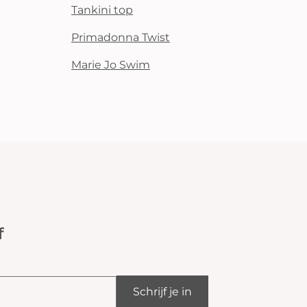
Tankini top
Primadonna Twist
Marie Jo Swim
f
Schrijf je in