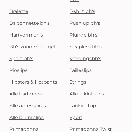
Bralette
T-shirt bh's
Balconnette bh's
Push up bh's
Hartvorm bh's
Plunge bh's
Bh's zonder beugel
Strapless bh's
Sport bh's
Voedingsbh's
Rioslips
Tailleslips
Hipsters & Hotpants
Strings
Alle badmode
Alle bikini tops
Alle accessoires
Tankini top
Alle bikini slips
Sport
Primadonna
Primadonna Twist