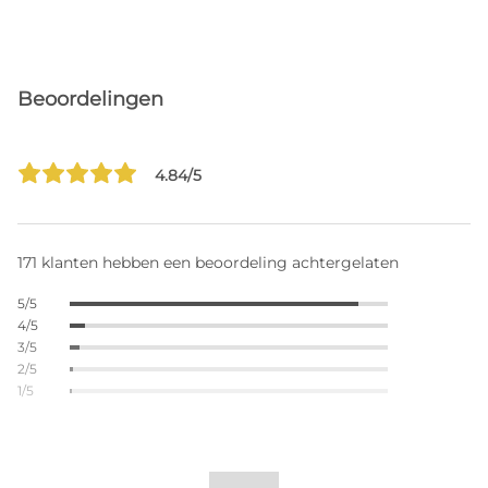
Beoordelingen
4.84/5
171 klanten hebben een beoordeling achtergelaten
5/5
4/5
3/5
2/5
1/5