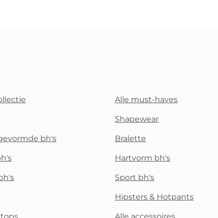
llectie
Alle must-haves
Shapewear
rgevormde bh's
Bralette
h's
Hartvorm bh's
bh's
Sport bh's
Hipsters & Hotpants
i tops
Alle accessoires