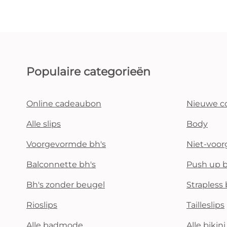
Populaire categorieën
Online cadeaubon
Nieuwe co
Alle slips
Body
Voorgevormde bh's
Niet-voo
Balconnette bh's
Push up b
Bh's zonder beugel
Strapless 
Rioslips
Tailleslips
Alle badmode
Alle bikin