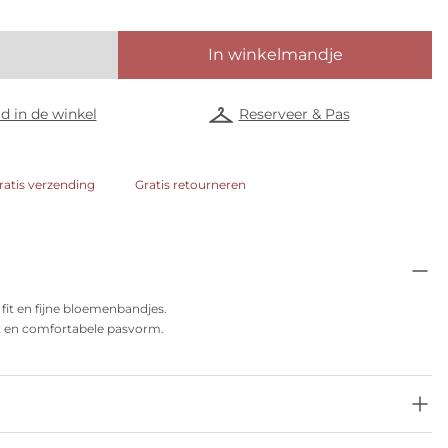
In winkelmandje
d in de winkel
Reserveer & Pas
ratis verzending
Gratis retourneren
 fit en fijne bloemenbandjes.
it en comfortabele pasvorm.