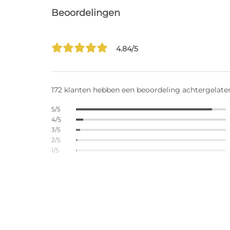
Beoordelingen
4.84/5
172 klanten hebben een beoordeling achtergelate
5/5
4/5
3/5
2/5
1/5