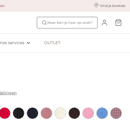
alen
Vind je boetiek
nze styling services
Ontdek jouw maat
Waar ben je naar op zoek?
ingerie styling
Bh-maat test
eserveer & Pas
NIEUW: Bra Size Scan
nze services
OUTLET
oyaliteitsprogramma​
ive: Aubade
ive: Empreinte
delingen