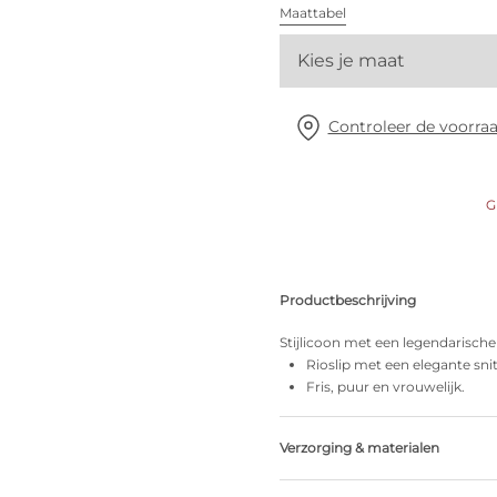
Alle bh's
Maattabel
Kies je maat
Vind mijn maat
Controleer de voorraa
G
Productbeschrijving
Stijlicoon met een legendarische
Rioslip met een elegante sn
Fris, puur en vrouwelijk.
Verzorging & materialen
Niet bleken