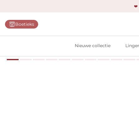
❤️
Categ
Boetieks
Bh's
Slips
Nieuwe collectie
Linger
Body'
Shap
Prim
Naadl
Bests
Alle l
Vi