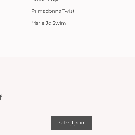
Primadonna Twist
Marie Jo Swim
f
Schrijf je in