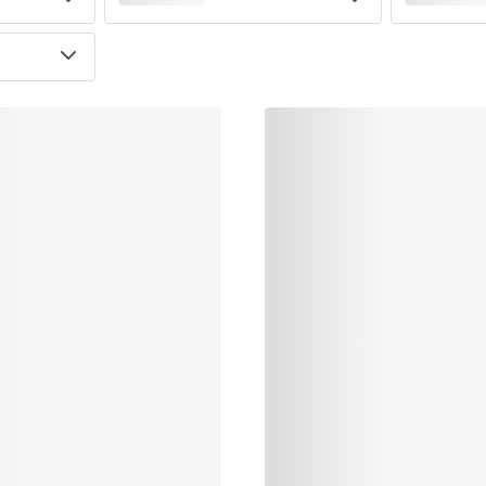
Alle bh's
Vind mijn maat