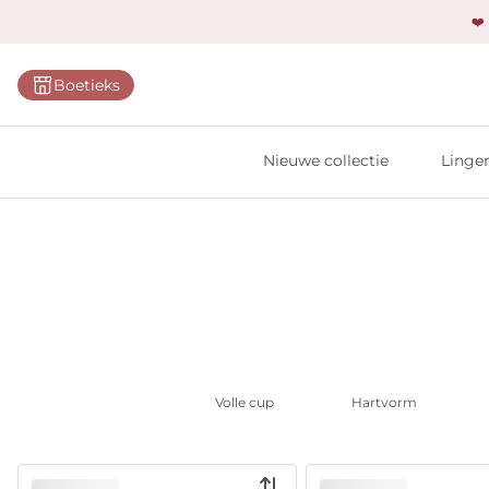
❤️
Categ
Boetieks
Bh's
Slips
Nieuwe collectie
Linger
Body'
Shap
Prim
Naadl
Bests
Alle l
Volle cup
Hartvorm
Vi