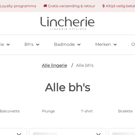
 Loyalty programma
🚚 Gratis verzending & retour
🔒 Altijd veilig bet
orieën
Bh-stijlen
Bh-types
Badmode-stijlen
Speciale gelegenheden
Onze merken
Cupmaten
O
Volle cup
Voorgevormd
Bikini tops
Bruidslingerie
Primadonna
A-B cup
L
Hartvorm
Niet-voorgevormd
Bikini slips
Sexy lingerie
Marie Jo
C-D cup
R
ie
Bh's
Badmode
Merken
O
s
Balconette
Met beugel
Badpakken
Sport
Sarda
E-F cup
L
ewear
Plunge
Zonder beugel
Tankini tops
Boutique exclus
G-I cup
Alle lingerie
Alle bh's
adonna solutions Nudda
T-shirt
Beachwear
Boutique exclus
J-M cup
oze basics
Bralette
Alle bh's
Alle badmode
ellers
Strapless
Multiway
ingerie
Vind mijn maat
Balconette
Plunge
T-shirt
Bralette
Push-up
Minimizer
nd mijn maat