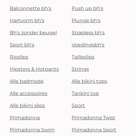
Balconnette bh's
Push up bh's
Hartvorm bh's
Plunge bh's
Bh's zonder beugel
Strapless bh's
Sport bh's
Voedingsbh's
Rioslips
Tailleslips
Hipsters & Hotpants
Strings
Alle badmode
Alle bikini tops
Alle accessoires
Tankini top
Alle bikini slips
Sport
Primadonna
Primadonna Twist
Primadonna Swim
Primadonna Sport