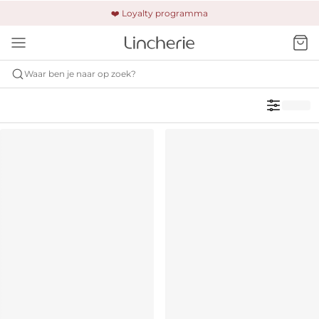
🚚 Gratis verzending & retour
❤️ Loyalty programma
🔒 Altijd veilig betalen
Waar ben je naar op zoek?