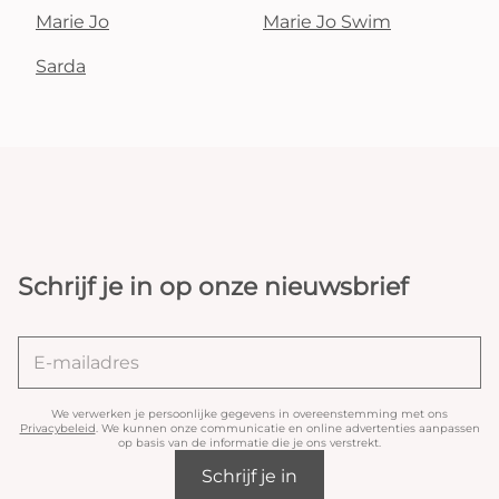
Marie Jo
Marie Jo Swim
Sarda
Schrijf je in op onze nieuwsbrief
We verwerken je persoonlijke gegevens in overeenstemming met ons
Privacybeleid
. We kunnen onze communicatie en online advertenties aanpassen
op basis van de informatie die je ons verstrekt.
Schrijf je in