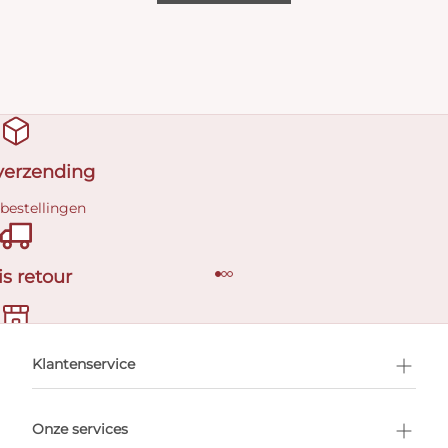
 verzending
 bestellingen
is retour
en afspraak
Klantenservice
Onze services