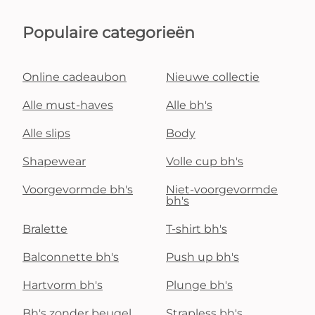
Populaire categorieën
Online cadeaubon
Nieuwe collectie
Alle must-haves
Alle bh's
Alle slips
Body
Shapewear
Volle cup bh's
Voorgevormde bh's
Niet-voorgevormde
bh's
Bralette
T-shirt bh's
Balconnette bh's
Push up bh's
Hartvorm bh's
Plunge bh's
Bh's zonder beugel
Strapless bh's