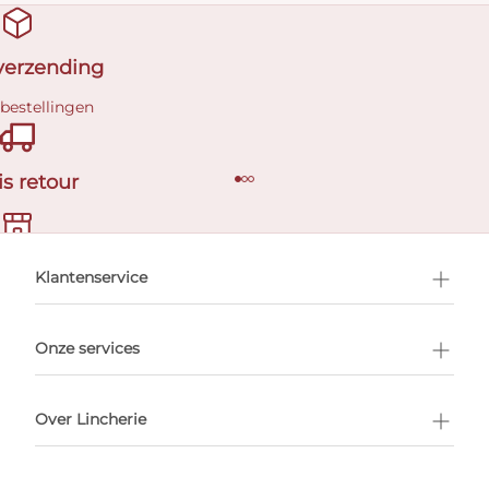
 verzending
 bestellingen
is retour
en afspraak
Klantenservice
Onze services
Over Lincherie