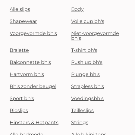
Alle slips
Body
Shapewear
Volle cup bh's
Voorgevormde bh's
Niet-voorgevormde
bh's
Bralette
T-shirt bh's
Balconnette bh's
Push up bh's
Hartvorm bh's
Plunge bh's
Bh's zonder beugel
Strapless bh's
Sport bh's
Voedingsbh's
Rioslips
Tailleslips
Hipsters & Hotpants
Strings
Alle badmode
Alle bikini tops