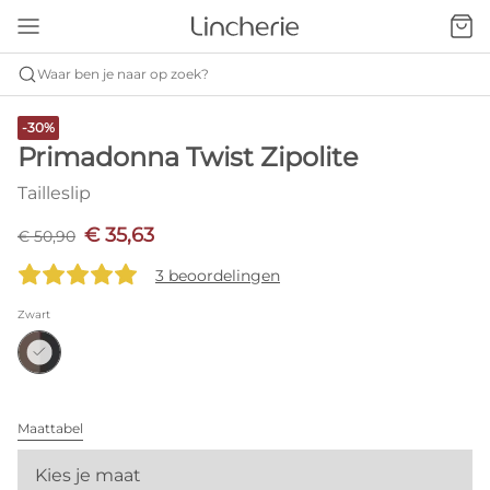
Waar ben je naar op zoek?
-30%
Primadonna Twist Zipolite
Tailleslip
€ 35,63
€ 50,90
3 beoordelingen
Zwart
Maattabel
Kies je maat