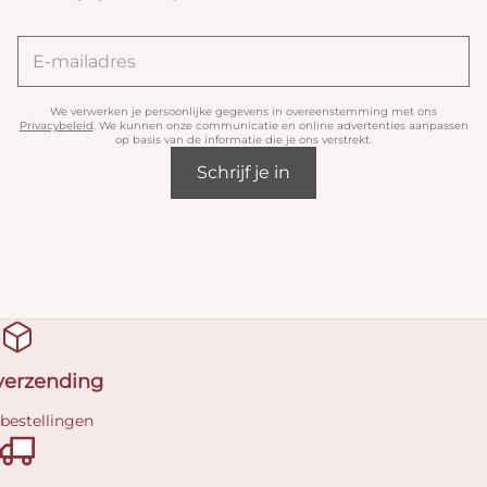
We verwerken je persoonlijke gegevens in overeenstemming met ons
Privacybeleid
. We kunnen onze communicatie en online advertenties aanpassen
op basis van de informatie die je ons verstrekt.
Schrijf je in
 verzending
 bestellingen