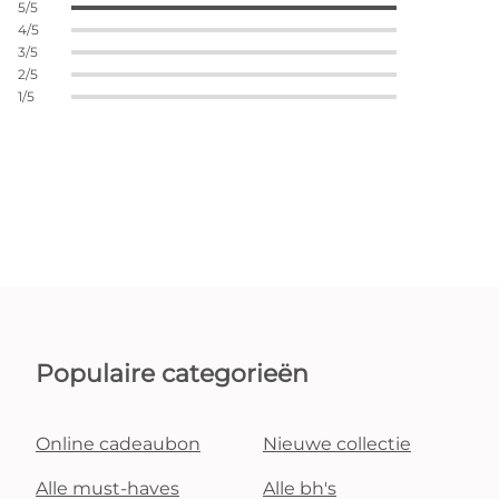
5/5
4/5
3/5
2/5
1/5
Populaire categorieën
Online cadeaubon
Nieuwe collectie
Alle must-haves
Alle bh's