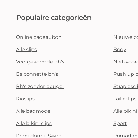
Populaire categorieën
Online cadeaubon
Nieuwe co
Alle slips
Body
Voorgevormde bh's
Niet-voo
Balconnette bh's
Push up b
Bh's zonder beugel
Strapless 
Rioslips
Tailleslips
Alle badmode
Alle bikin
Alle bikini slips
Sport
Primadonna Swim
Primadon