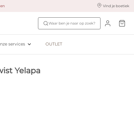
alen
Vind je boetiek
nze styling services
Ontdek jouw maat
Waar ben je naar op zoek?
ingerie styling
Bh-maat test
eserveer & Pas
NIEUW: Bra Size Scan
nze services
OUTLET
oyaliteitsprogramma​
ive: Aubade
ist Yelapa
ive: Empreinte