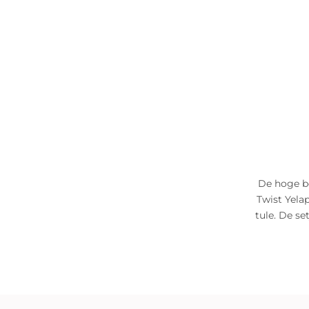
De hoge be
Twist Yela
tule. De se