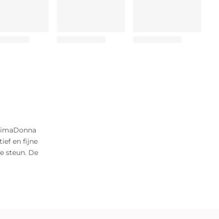
 PrimaDonna
ef en fijne
le steun. De