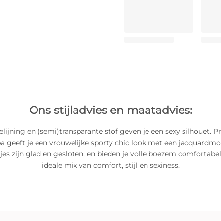
Ons stijladvies en maatadvies:
lijning en (semi)transparante stof geven je een sexy silhouet.
pa geeft je een vrouwelijke sporty chic look met een jacquardmoti
tjes zijn glad en gesloten, en bieden je volle boezem comfortabe
ideale mix van comfort, stijl en sexiness.