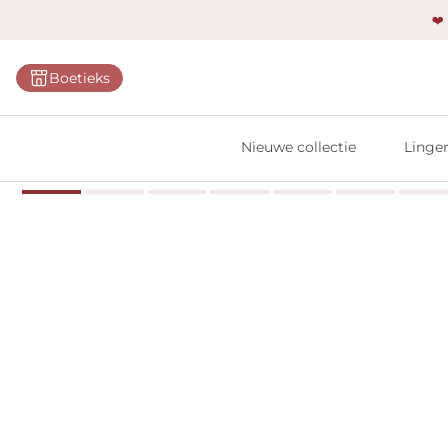
❤️
Categ
Boetieks
Bh's
Slips
Nieuwe collectie
Linger
Body'
Shap
Prim
Naadl
Bests
Alle l
Vi