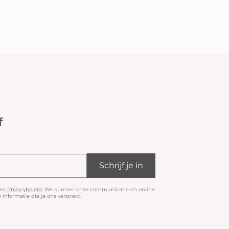
f
Schrijf je in
ons
Privacybeleid
. We kunnen onze communicatie en online
informatie die je ons verstrekt.