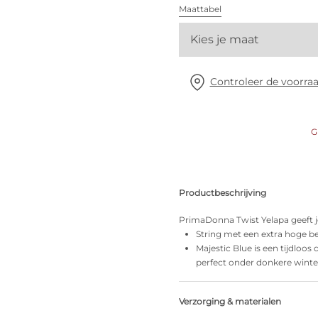
Alle bh's
Maattabel
Kies je maat
Vind mijn maat
Controleer de voorraa
G
Productbeschrijving
PrimaDonna Twist Yelapa geeft je
String met een extra hoge bee
Majestic Blue is een tijdloo
perfect onder donkere winter
Verzorging & materialen