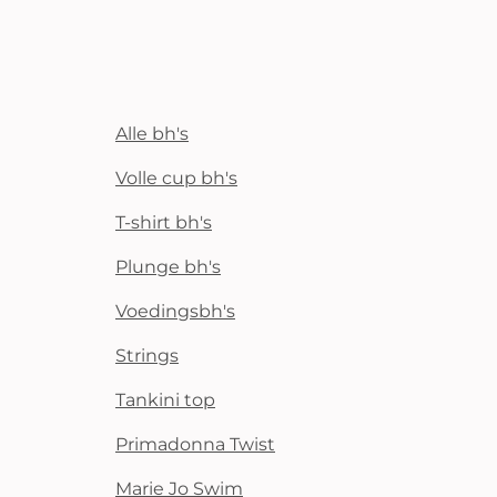
Alle bh's
Volle cup bh's
T-shirt bh's
Plunge bh's
Voedingsbh's
Strings
Tankini top
Primadonna Twist
Marie Jo Swim