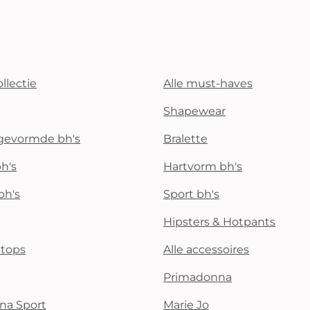
llectie
Alle must-haves
Shapewear
rgevormde bh's
Bralette
h's
Hartvorm bh's
bh's
Sport bh's
Hipsters & Hotpants
i tops
Alle accessoires
Primadonna
na Sport
Marie Jo