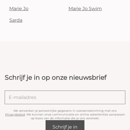
Marie Jo
Marie Jo Swim
Sarda
Schrijf je in op onze nieuwsbrief
We verwerken je persoonlijke gegevens in overeenstemming met ons
Privacybeleid
. We kunnen onze communicatie en online advertenties aanpassen
op basis van de informatie die je ons verstrekt.
Schrijf je in