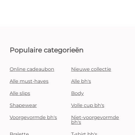
Populaire categorieën
Online cadeaubon
Nieuwe collectie
Alle must-haves
Alle bh's
Alle slips
Body
Shapewear
Volle cup bh's
Voorgevormde bh's
Niet-voorgevormde
bh's
Bralette
T-shirt bh's