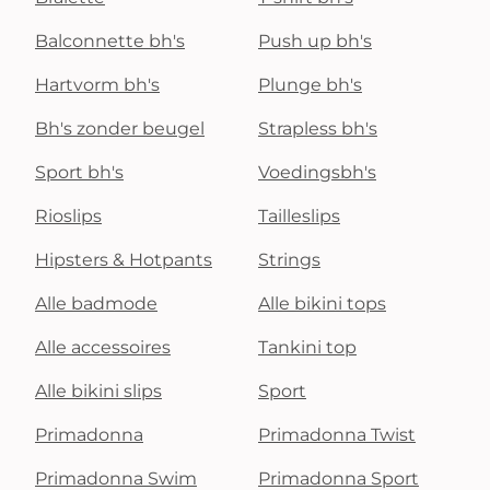
Balconnette bh's
Push up bh's
Hartvorm bh's
Plunge bh's
Bh's zonder beugel
Strapless bh's
Sport bh's
Voedingsbh's
Rioslips
Tailleslips
Hipsters & Hotpants
Strings
Alle badmode
Alle bikini tops
Alle accessoires
Tankini top
Alle bikini slips
Sport
Primadonna
Primadonna Twist
Primadonna Swim
Primadonna Sport