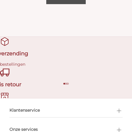
 verzending
 bestellingen
is retour
en afspraak
Klantenservice
Onze services