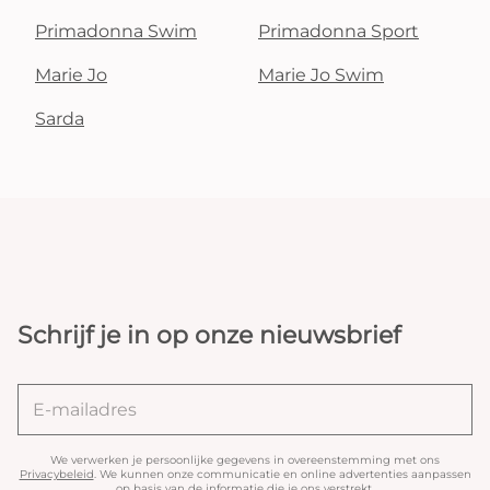
Primadonna Swim
Primadonna Sport
Marie Jo
Marie Jo Swim
Sarda
Schrijf je in op onze nieuwsbrief
We verwerken je persoonlijke gegevens in overeenstemming met ons
Privacybeleid
. We kunnen onze communicatie en online advertenties aanpassen
op basis van de informatie die je ons verstrekt.