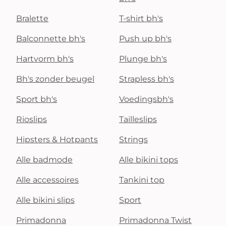
Bralette
T-shirt bh's
Balconnette bh's
Push up bh's
Hartvorm bh's
Plunge bh's
Bh's zonder beugel
Strapless bh's
Sport bh's
Voedingsbh's
Rioslips
Tailleslips
Hipsters & Hotpants
Strings
Alle badmode
Alle bikini tops
Alle accessoires
Tankini top
Alle bikini slips
Sport
Primadonna
Primadonna Twist