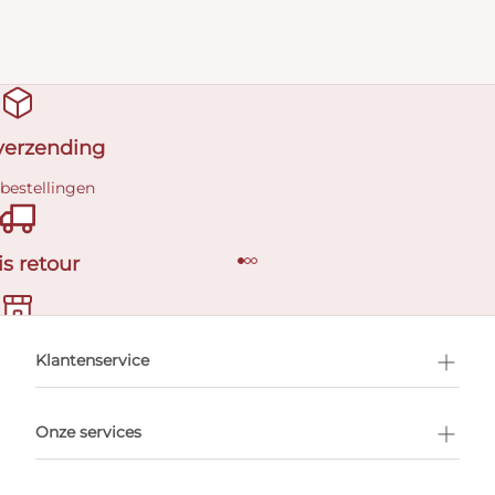
 verzending
 bestellingen
is retour
en afspraak
Klantenservice
Onze services