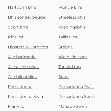
Hartvorm bh's
Plunge bh's
Bh's zonder beugel
Strapless bh's
Sport bh's
Voedingsbh's
Rioslips
Tailleslips
Hipsters & Hotpants
Strings
Alle badmode
Alle bikini tops
Alle accessoires
Tankini top
Alle bikini slips
Sport
Primadonna
Primadonna Twist
Primadonna Swim
Primadonna Sport
Marie Jo
Marie Jo Swim