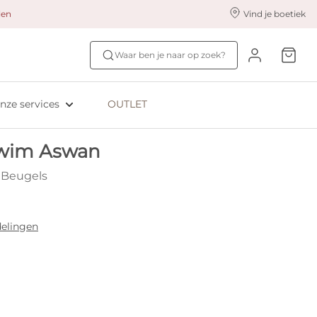
alen
Vind je boetiek
nze styling services
Ontdek jouw maat
Waar ben je naar op zoek?
ingerie styling
Bh-maat test
eserveer & Pas
NIEUW: Bra Size Scan
nze services
OUTLET
oyaliteitsprogramma​
ive: Aubade
wim Aswan
ive: Empreinte
t Beugels
elingen