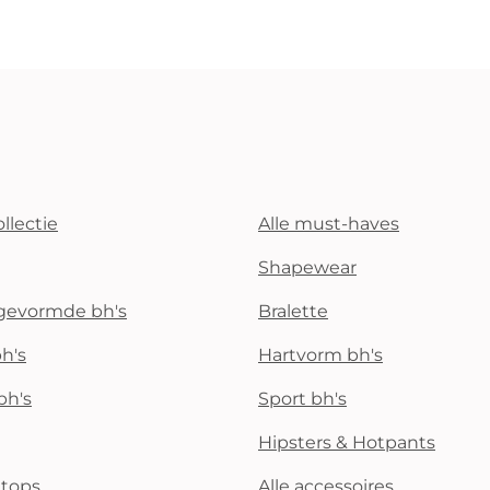
llectie
Alle must-haves
Shapewear
rgevormde bh's
Bralette
h's
Hartvorm bh's
bh's
Sport bh's
Hipsters & Hotpants
i tops
Alle accessoires