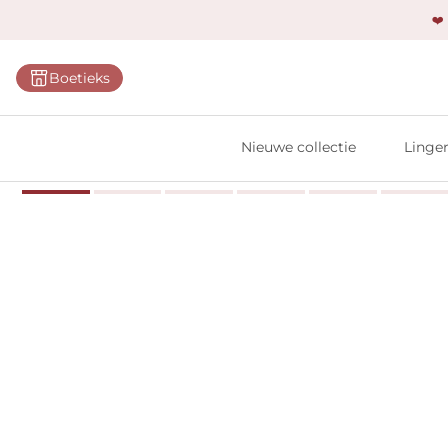
❤️
Categ
Boetieks
Bh's
Slips
Nieuwe collectie
Linger
Body'
Shap
Prim
Naadl
Bests
Alle l
Vi