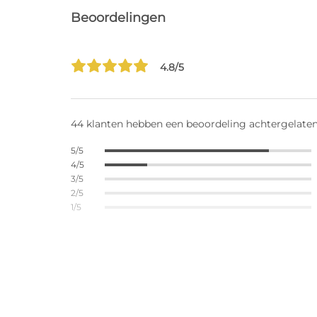
Beoordelingen
4.8/5
44 klanten hebben een beoordeling achtergelate
5/5
4/5
3/5
2/5
1/5