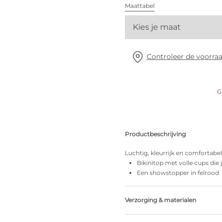
Alle bh's
Maattabel
Kies je maat
Vind mijn maat
Controleer de voorraa
G
Productbeschrijving
Luchtig, kleurrijk en comfortabe
Bikinitop met volle cups die 
Een showstopper in felrood
Verzorging & materialen
37% Gerecycleerde garen