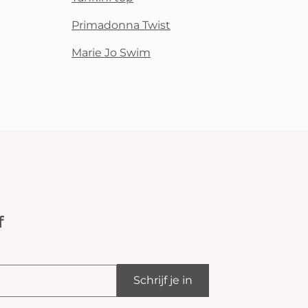
Primadonna Twist
Marie Jo Swim
f
Schrijf je in