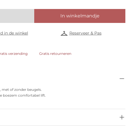
In winkelmandje
d in de winkel
Reserveer & Pas
ratis verzending
Gratis retourneren
l, met of zonder beugels.
je boezem comfortabel lift.