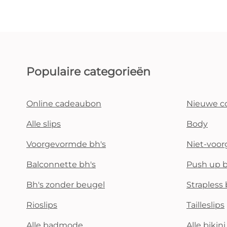
Populaire categorieën
Online cadeaubon
Nieuwe co
Alle slips
Body
Voorgevormde bh's
Niet-voo
Balconnette bh's
Push up b
Bh's zonder beugel
Strapless 
Rioslips
Tailleslips
Alle badmode
Alle bikin