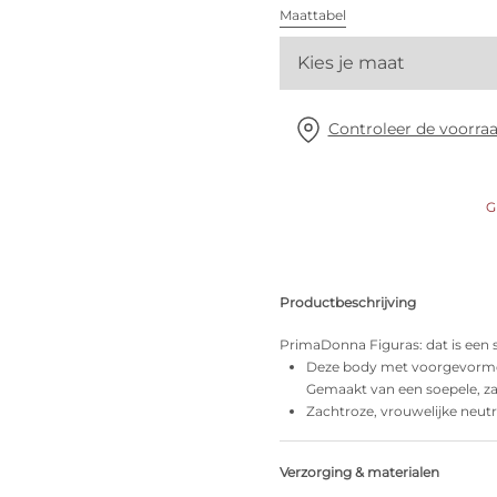
Alle bh's
Maattabel
Kies je maat
Vind mijn maat
Controleer de voorraa
G
Productbeschrijving
PrimaDonna Figuras: dat is een s
Deze body met voorgevormde 
Gemaakt van een soepele, za
Zachtroze, vrouwelijke neutr
Verzorging & materialen