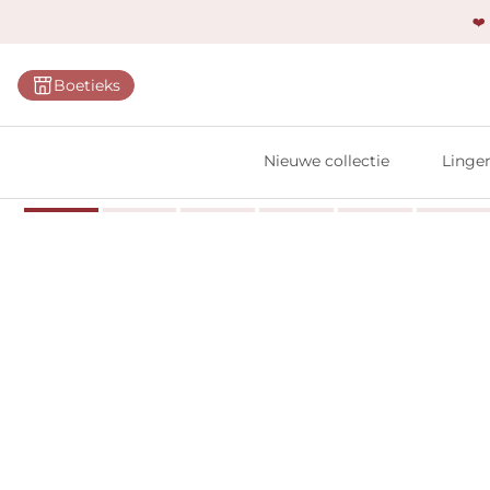
❤️
Categ
Boetieks
Bh's
Slips
Nieuwe collectie
Linger
Body'
Shap
Prim
Naadl
Bests
Alle l
Vi