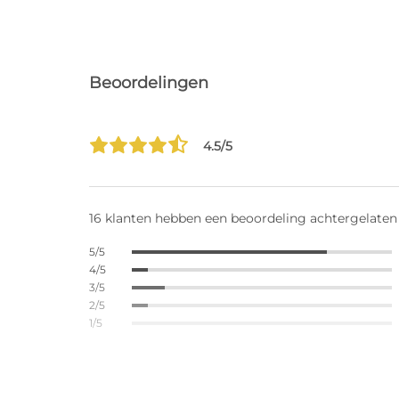
Beoordelingen
4.5/5
16 klanten hebben een beoordeling achtergelaten
5/5
4/5
3/5
2/5
1/5