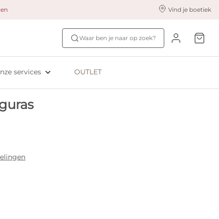
alen
Vind je boetiek
nze styling services
Ontdek jouw maat
Waar ben je naar op zoek?
ingerie styling
Bh-maat test
eserveer & Pas
NIEUW: Bra Size Scan
nze services
OUTLET
oyaliteitsprogramma​
ive: Aubade
guras
ive: Empreinte
elingen