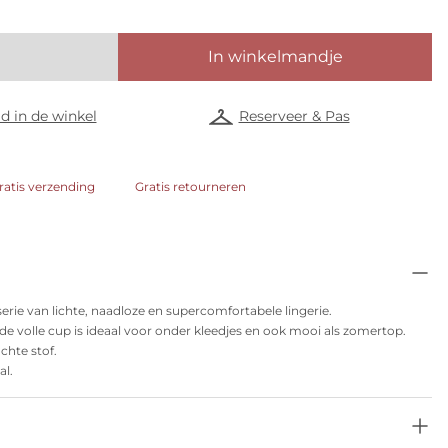
In winkelmandje
d in de winkel
Reserveer & Pas
ratis verzending
Gratis retourneren
erie van lichte, naadloze en supercomfortabele lingerie.
volle cup is ideaal voor onder kleedjes en ook mooi als zomertop.
chte stof.
al.