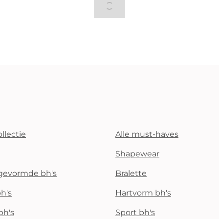
llectie
Alle must-haves
Shapewear
rgevormde bh's
Bralette
h's
Hartvorm bh's
bh's
Sport bh's