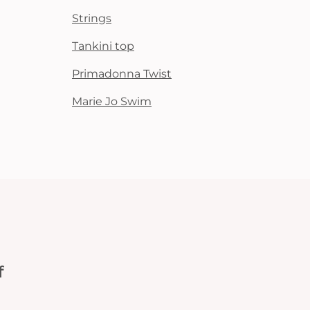
Strings
Tankini top
Primadonna Twist
Marie Jo Swim
f