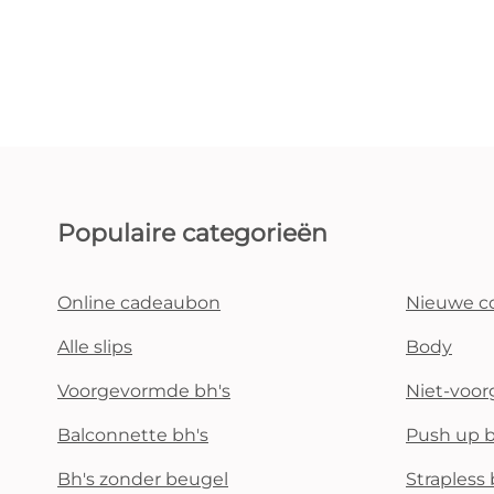
Populaire categorieën
Online cadeaubon
Nieuwe co
Alle slips
Body
Voorgevormde bh's
Niet-voo
Balconnette bh's
Push up b
Bh's zonder beugel
Strapless 