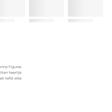
onna Figuras
itten heerlijk
t liefst elke