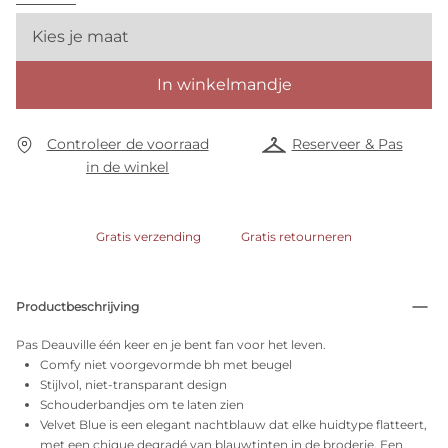
Kies je maat
In winkelmandje
Controleer de voorraad
Reserveer & Pas
in de winkel
Gratis verzending
Gratis retourneren
Productbeschrijving
Pas Deauville één keer en je bent fan voor het leven.
Comfy niet voorgevormde bh met beugel
Stijlvol, niet-transparant design
Schouderbandjes om te laten zien
Velvet Blue is een elegant nachtblauw dat elke huidtype flatteert,
met een chique degradé van blauwtinten in de broderie. Een