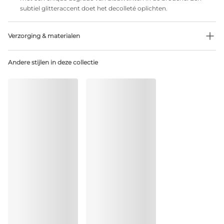
subtiel glitteraccent doet het decolleté oplichten.
Verzorging & materialen
Niet bleken
Andere stijlen in deze collectie
Geen professionele reiniging
Niet trommeldrogen
30°C beperkt programma
°
30
Niet strijken
Polyamide:21%, Polyester:73%, Elastaan:6%