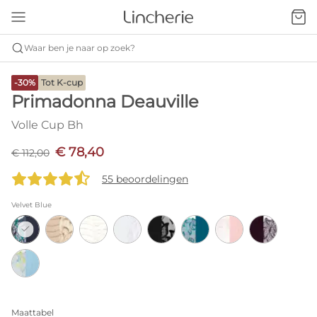
Waar ben je naar op zoek?
-30%
Tot K-cup
Primadonna Deauville
Volle Cup Bh
€ 78,40
€ 112,00
55 beoordelingen
Velvet Blue
Maattabel