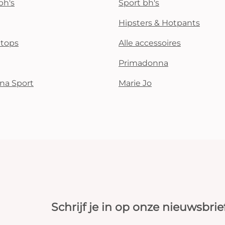
bh's
Sport bh's
Hipsters & Hotpants
i tops
Alle accessoires
Primadonna
na Sport
Marie Jo
Schrijf je in op onze nieuwsbrie