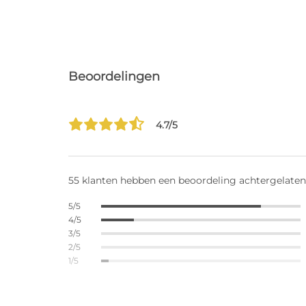
Beoordelingen
4.7/5
55 klanten hebben een beoordeling achtergelaten
5/5
4/5
3/5
2/5
1/5