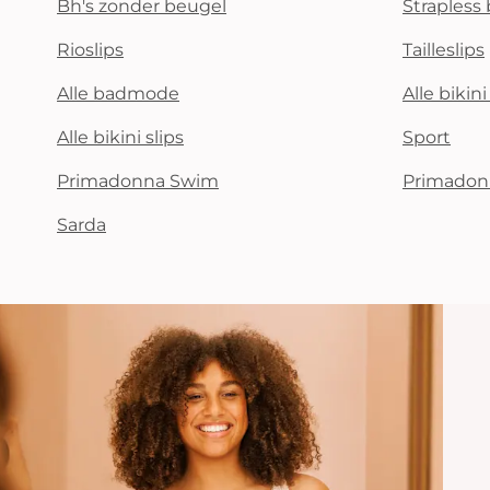
Bh's zonder beugel
Strapless 
Rioslips
Tailleslips
Alle badmode
Alle bikin
Alle bikini slips
Sport
Primadonna Swim
Primadon
Sarda