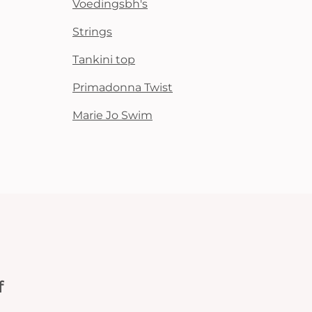
Voedingsbh's
Strings
Tankini top
Primadonna Twist
Marie Jo Swim
f