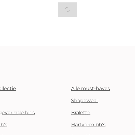
llectie
Alle must-haves
Shapewear
rgevormde bh's
Bralette
h's
Hartvorm bh's