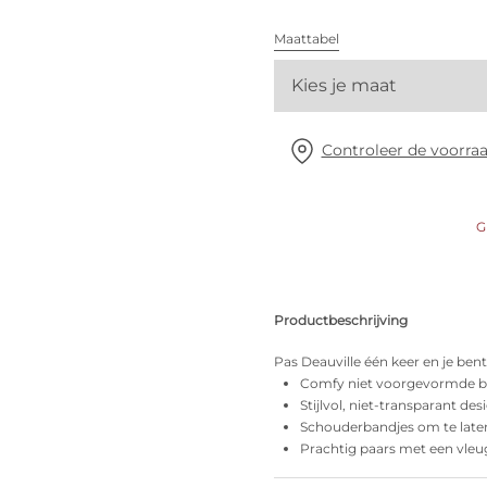
Alle bh's
Maattabel
Kies je maat
Vind mijn maat
Controleer de voorraa
G
Productbeschrijving
Pas Deauville één keer en je bent
Comfy niet voorgevormde b
Stijlvol, niet-transparant des
Schouderbandjes om te late
Prachtig paars met een vleu