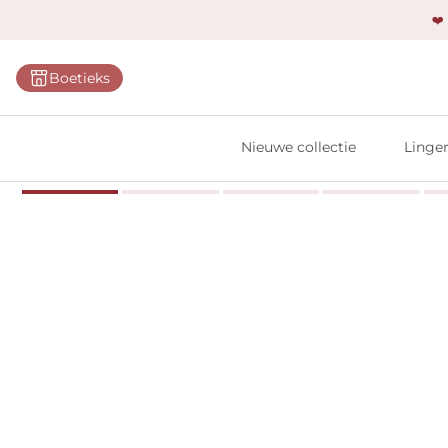
❤️
Categ
Boetieks
Bh's
Slips
Nieuwe collectie
Linger
Body'
Shap
Prim
Naadl
Bests
Alle l
Vi