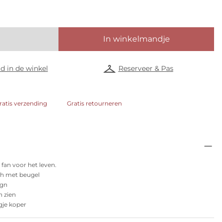
In winkelmandje
d in de winkel
Reserveer & Pas
ratis verzending
Gratis retourneren
 fan voor het leven.
h met beugel
ign
n zien
gje koper